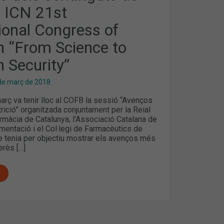
– ICN 21st
ONAL
ional Congress of
n “From Science to
n Security”
de març de 2018
març va tenir lloc al COFB la sessió “Avenços
trició” organitzada conjuntament per la Reial
màcia de Catalunya, l’Associació Catalana de
imentació i el Col·legi de Farmacèutics de
e tenia per objectiu mostrar els avenços més
terès […]