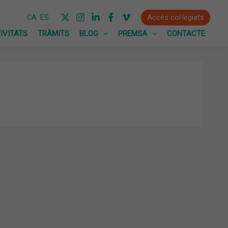
Accés col·legiats
CA
ES
IVITATS
TRÀMITS
BLOG
PREMSA
CONTACTE