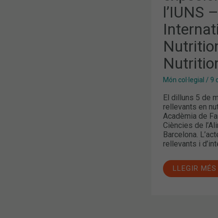
ICN
l’IUNS 
21ST
INTERNATI
CONGRESS
Internat
OF
NUTRITION
Nutritio
“FROM
SCIENCE
Nutritio
TO
NUTRITION
SECURITY”
Món col·legial
/
9 
El dilluns 5 de 
rellevants en nu
Acadèmia de Far
Ciències de l’Al
Barcelona. L’act
rellevants i d’in
LLEGIR MÉS