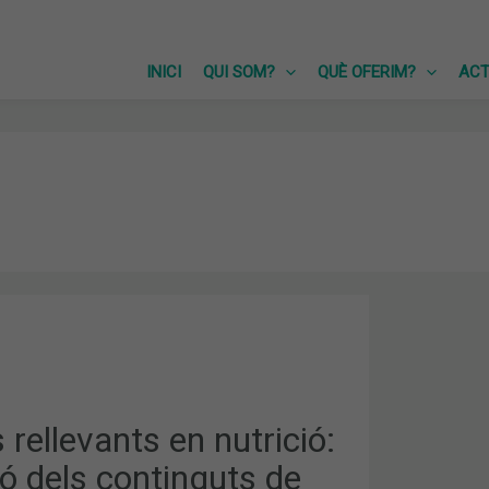
INICI
QUI SOM?
QUÈ OFERIM?
ACT
S
S
rellevants en nutrició:
ó dels continguts de