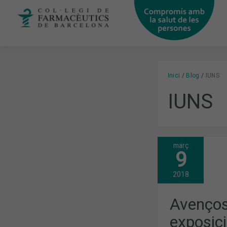
Vés
al
contingut
Inici
Blog
IUNS
IUNS
març
AVENÇOS
9
RELLEVANT
EN
NUTRICIÓ:
2018
EXPOSICIÓ
DELS
CONTINGUT
Avenços 
DE
L’IUNS
exposici
–