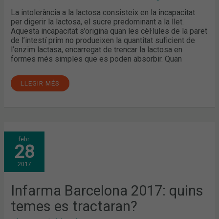
La intolerància a la lactosa consisteix en la incapacitat
per digerir la lactosa, el sucre predominant a la llet.
Aquesta incapacitat s’origina quan les cèl·lules de la paret
de l’intestí prim no produeixen la quantitat suficient de
l’enzim lactasa, encarregat de trencar la lactosa en
formes més simples que es poden absorbir. Quan
LLEGIR MÉS
INFARMA
febr.
BARCELONA
28
2017:
QUINS
TEMES
2017
ES
TRACTARAN?
Infarma Barcelona 2017: quins
temes es tractaran?