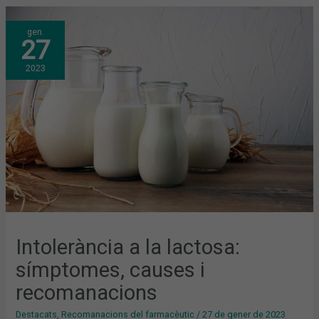
INTOLERÀNCIA
gen.
A
27
LA
LACTOSA:
SÍMPTOMES,
2023
CAUSES
I
RECOMANACIONS
Intolerància a la lactosa:
símptomes, causes i
recomanacions
Destacats
,
Recomanacions del farmacèutic
/
27 de gener de 2023