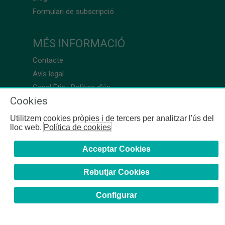
Formulari de subscripció
MÉS INFORMACIÓ
Contacte
Avís legal
Canal Ètic i Política d’ús
Cookies
Utilitzem cookies pròpies i de tercers per analitzar l'ús del
lloc web.
Política de cookies
Acceptar Cookies
Rebutjar Cookies
Configurar
COFB
- 2024 | Girona, 64-66 - 08009 Barcelona - Tel. +34
93 244 07 10