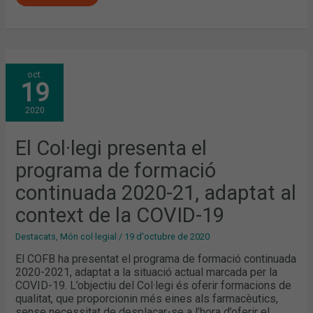
EL
oct.
COL·LEGI
19
PRESENTA
EL
PROGRAMA
2020
DE
FORMACIÓ
CONTINUADA
2020-
El Col·legi presenta el
21,
ADAPTAT
programa de formació
AL
CONTEXT
DE
continuada 2020-21, adaptat al
LA
COVID-
context de la COVID-19
19
Destacats
,
Món col·legial
/
19 d'octubre de 2020
El COFB ha presentat el programa de formació continuada
2020-2021, adaptat a la situació actual marcada per la
COVID-19. L’objectiu del Col·legi és oferir formacions de
qualitat, que proporcionin més eines als farmacèutics,
sense necessitat de desplaçar-se a l’hora d’oferir el