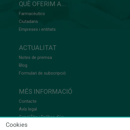
QUÈ OFERIM A...
Farmacèutics
Ciutadans
Empreses i entitats
ACTUALITAT
Notes de premsa
Blog
Formulari de subscripció
MÉS INFORMACIÓ
Contacte
Avís legal
Canal Ètic i Política d’ús
Cookies