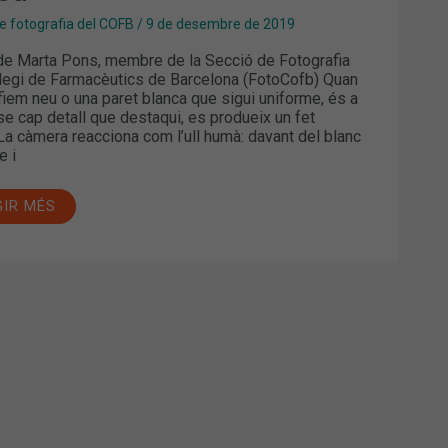
e fotografia del COFB
/
9 de desembre de 2019
 de Marta Pons, membre de la Secció de Fotografia
·legi de Farmacèutics de Barcelona (FotoCofb) Quan
fiem neu o una paret blanca que sigui uniforme, és a
nse cap detall que destaqui, es produeix un fet
 La càmera reacciona com l’ull humà: davant del blanc
e i
GIR MÉS