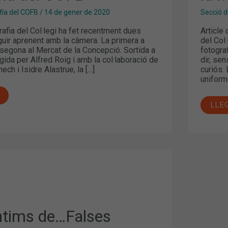
fia del COFB
/
14 de gener de 2020
Secció d
rafia del Col·legi ha fet recentment dues
Article
guir aprenent amb la càmera. La primera a
del Col
 segona al Mercat de la Concepció. Sortida a
fotogra
gida per Alfred Roig i amb la col·laboració de
dir, se
ch i Isidre Alastrue, la […]
curiós.
uniform
LLE
ntims de…Falses