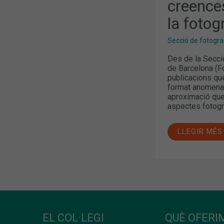
creence
LA
FOTOGRAFI
la fotog
Secció de fotogra
Des de la Secci
de Barcelona (Fo
publicacions que
format anomenat
aproximació que
aspectes fotogrà
LLEGIR MÉS
EL COL·LEGI
QUÈ OFERIM