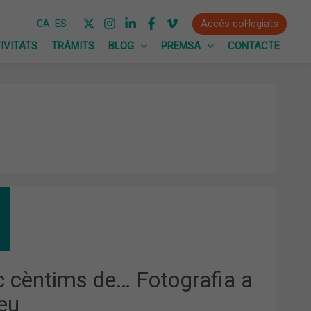
Accés col·legiats
CA
ES
IVITATS
TRÀMITS
BLOG
PREMSA
CONTACTE
C
TIMS
OGRAFIA
c cèntims de… Fotografia a
neu