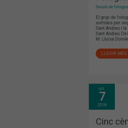
Secció de fotogra
El grup de fotog
sortides per se
Sant Andreu i la
Sant Andreu Diri
M. Lluïsa Domène
LLEGIR MÉS
oct.
CINC
7
CÈNTIMS
DE…
FALSES
2018
CREENCES
QUAN
ENS
Cinc cè
INICIEM
EN