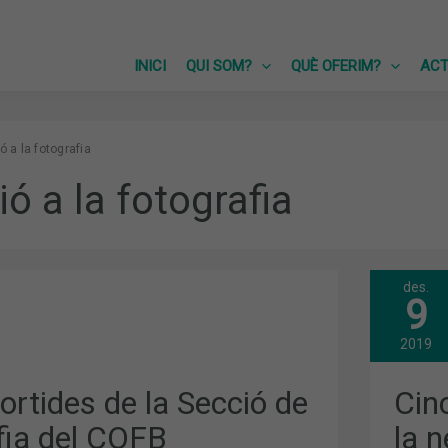
INICI
QUI SOM?
QUÈ OFERIM?
ACT
ió a la fotografia
ió a la fotografia
des.
CIN
9
CÈN
DE…
FOT
2019
A
LA
A
NEU
rtides de la Secció de
Cin
fia del COFB
la 