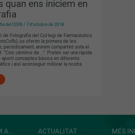
s quan ens iniciem en
A
rafia
fia del COFB
/
7 d'octubre de 2018
ó de Fotografia del Col·legi de Farmacèutics
toCofb), us oferim la primera de les
, periòdicament, anirem compartint sota el
 “Cinc cèntims de …”. Pretén ser una ràpida
 aporti conceptes bàsics en diferents
fics i així aconseguir millorar la nostra
 A...
ACTUALITAT
MÉS I