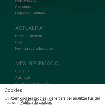
Farmacèutics
Ciutadans
Empreses i entitats
ACTUALITAT
Notes de premsa
Blog
Formulari de subscripció
MÉS INFORMACIÓ
Contacte
Avís legal
Canal Ètic i Política d’ús
Cookies
Utilitzem cookies pròpies i de tercers per analitzar l'ús del
lloc web.
Política de cookies