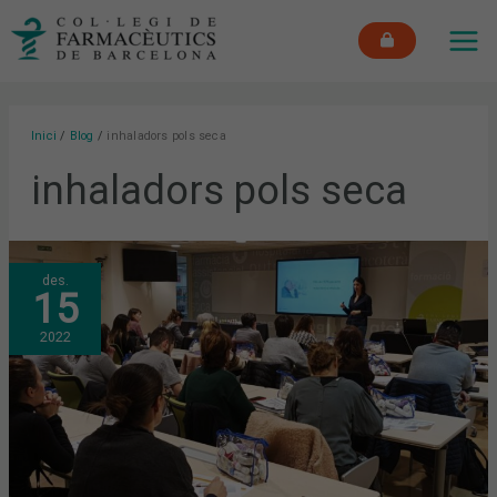
Vés
MAI
al
ME
contingut
Inici
Blog
inhaladors pols seca
inhaladors pols seca
NOVA
des.
EDICIÓ
15
DEL
TALLER
DE
2022
DISPOSITIUS
D’INHALACIÓ
AL
COFB