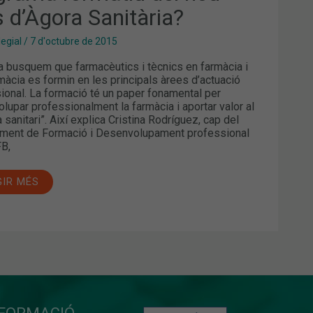
GORA
s d’Àgora Sanitària?
ITÀRIA?
legial
/
7 d'octubre de 2015
a busquem que farmacèutics i tècnics en farmàcia i
màcia es formin en les principals àrees d’actuació
ional. La formació té un paper fonamental per
lupar professionalment la farmàcia i aportar valor al
 sanitari”. Així explica Cristina Rodríguez, cap del
ment de Formació i Desenvolupament professional
FB,
GIR MÉS