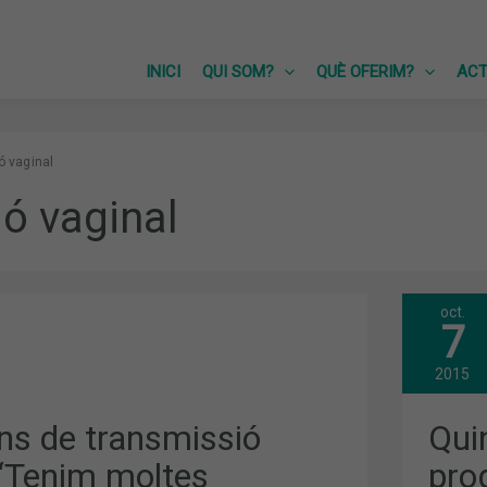
INICI
QUI SOM?
QUÈ OFERIM?
ACT
ó vaginal
ió vaginal
oct.
QUI
7
SÓN
IÓ
LES
NOV
2015
DEL
PRO
ATS
FOR
ns de transmissió
Qui
DEL
NOU
 “Tenim moltes
pro
CUR