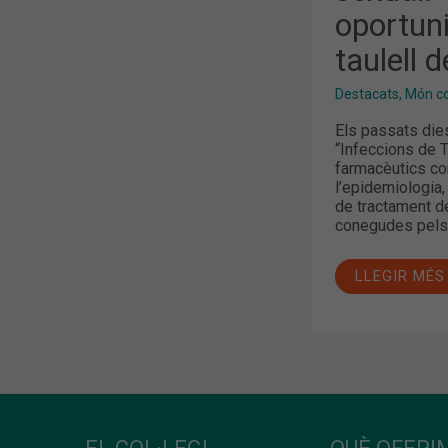
AL
oportuni
TAULELL
DE
LA
taulell 
FARMÀCIA”
Destacats
,
Món col
Els passats dies
“Infeccions de 
farmacèutics com
l’epidemiologia, 
de tractament d
conegudes pels 
LLEGIR MÉS