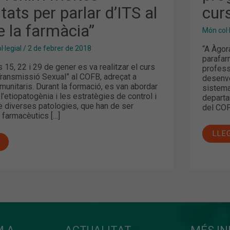
D’À
tats per parlar d’ITS al
cur
SAN
de la farmàcia”
Món col·
“A Àgor
·legial
/
2 de febrer de 2018
parafar
 15, 22 i 29 de gener es va realitzar el curs
profess
Transmissió Sexual” al COFB, adreçat a
desenvo
unitaris. Durant la formació, es van abordar
sistema
l’etiopatogènia i les estratègies de control i
departa
e diverses patologies, que han de ser
del CO
farmacèutics […]
LLE