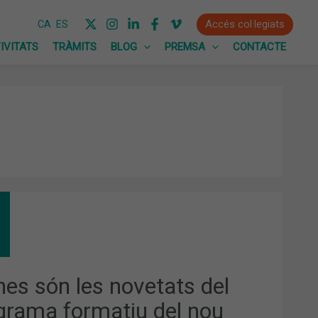
Accés col·legiats
CA
ES
IVITATS
TRÀMITS
BLOG
PREMSA
CONTACTE
NES
ETATS
GRAMA
MATIU
nes són les novetats del
grama formatiu del nou
S