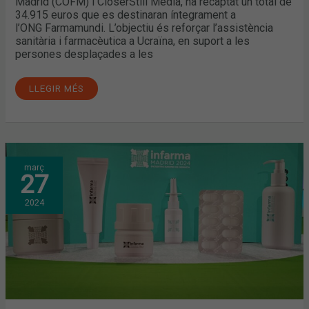
Madrid (COFM) i CloserStill Media, ha recaptat un total de
34.915 euros que es destinaran íntegrament a
l’ONG Farmamundi. L’objectiu és reforçar l’assistència
sanitària i farmacèutica a Ucraïna, en suport a les
persones desplaçades a les
LLEGIR MÉS
INFARMA
març
MADRID
27
2024.
TOTA
L’ACTIVITAT
2024
DEL
COFB
EN
UNA
EDICIÓ
QUE
ES
VA
TANCAR
AMB
GRAN
ÈXIT