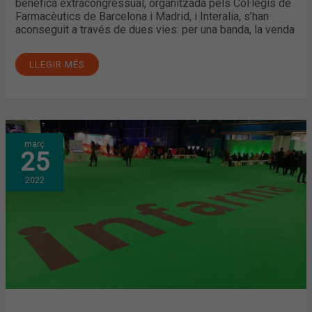
benèfica extracongressual, organitzada pels Col·legis de
Farmacèutics de Barcelona i Madrid, i Interalia, s’han
aconseguit a través de dues vies: per una banda, la venda
LLEGIR MÉS
INFARMA
març
MADRID
25
2022
TANCA
L’EDICIÓ
2022
AMB
UN
GRAN
ÈXIT