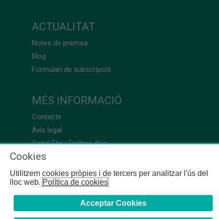
ACTUALITAT
Notes de premsa
Blog
Formulari de subscripció
MÉS INFORMACIÓ
Contacte
Avís legal
Canal Ètic i Política d’ús
Cookies
Utilitzem cookies pròpies i de tercers per analitzar l'ús del
lloc web.
Política de cookies
Acceptar Cookies