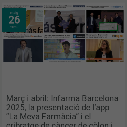
MARÇ
maig
I
26
ABRIL:
INFARMA
BARCELONA
2025
2025,
LA
PRESENTACIÓ
DE
L’APP
“LA
MEVA
FARMÀCIA”
I
EL
CRIBRATGE
DE
CÀNCER
DE
CÒLON
I
RECTE,
TEMES
MÉS
Març i abril: Infarma Barcelona
DESTACATS
ALS
2025, la presentació de l’app
MITJANS
“La Meva Farmàcia” i el
cribratge de càncer de còlon i