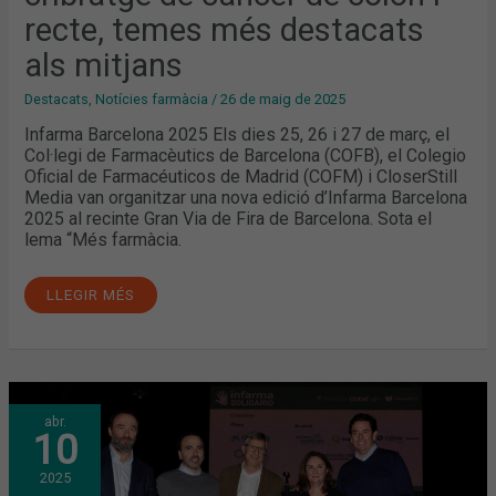
recte, temes més destacats
als mitjans
Destacats
,
Notícies farmàcia
/
26 de maig de 2025
Infarma Barcelona 2025 Els dies 25, 26 i 27 de març, el
Col·legi de Farmacèutics de Barcelona (COFB), el Colegio
Oficial de Farmacéuticos de Madrid (COFM) i CloserStill
Media van organitzar una nova edició d’Infarma Barcelona
2025 al recinte Gran Via de Fira de Barcelona. Sota el
lema “Més farmàcia.
LLEGIR MÉS
INFARMA SOLIDARIO
abr.
RECAPTA
10
34.915
EUROS
PER
2025
REFORÇAR
L’ASSISTÈNCIA