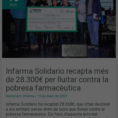
DE
2023
28.300€
PER
LLUITAR
CONTRA
LA
POBRESA
FARMACÈUTICA
Infarma Solidario recapta més
de 28.300€ per lluitar contra la
pobresa farmacèutica
Destacats
,
Infarma
/
15 de març de 2023
Infarma Solidario ha recaptat 28.368€, que s’han destinat
a sis entitats sense ànim de lucre que lluiten contra la
pobresa farmacèutica. Els fons d’aquesta activitat