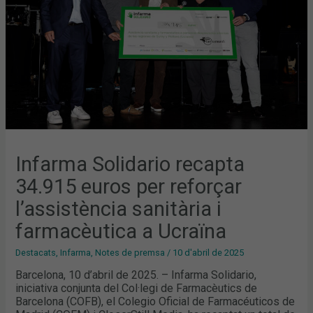
SANITÀRIA
I
FARMACÈUTICA
A
UCRAÏNA
Infarma Solidario recapta
34.915 euros per reforçar
l’assistència sanitària i
farmacèutica a Ucraïna
Destacats
,
Infarma
,
Notes de premsa
/
10 d'abril de 2025
Barcelona, 10 d’abril de 2025. – Infarma Solidario,
iniciativa conjunta del Col·legi de Farmacèutics de
Barcelona (COFB), el Colegio Oficial de Farmacéuticos de