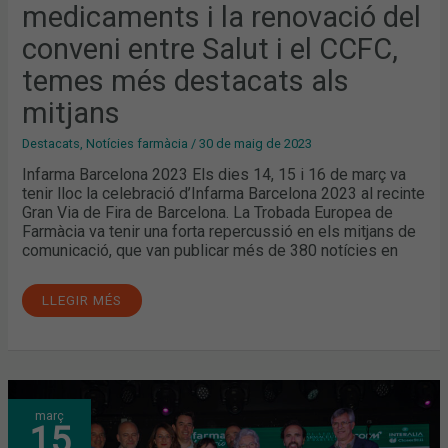
medicaments i la renovació del
conveni entre Salut i el CCFC,
temes més destacats als
mitjans
Destacats
,
Notícies farmàcia
/
30 de maig de 2023
Infarma Barcelona 2023 Els dies 14, 15 i 16 de març va
tenir lloc la celebració d’Infarma Barcelona 2023 al recinte
Gran Via de Fira de Barcelona. La Trobada Europea de
Farmàcia va tenir una forta repercussió en els mitjans de
comunicació, que van publicar més de 380 notícies en
LLEGIR MÉS
INFARMA
març
SOLIDARIO
15
RECAPTA
MÉS