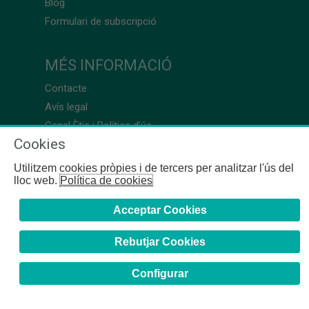
Blog
Formulari de subscripció
MÉS INFORMACIÓ
Contacte
Avís legal
Canal Ètic i Política d’ús
Cookies
Utilitzem cookies pròpies i de tercers per analitzar l'ús del
lloc web.
Política de cookies
Acceptar Cookies
Rebutjar Cookies
Configurar
COFB
- 2024 | Girona, 64-66 - 08009 Barcelona - Tel. +34
93 244 07 10