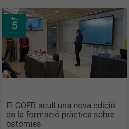
EL
des.
COFB
5
ACULL
UNA
NOVA
2023
EDICIÓ
DE
LA
FORMACIÓ
PRÀCTICA
SOBRE
OSTOMIES
El COFB acull una nova edició
de la formació pràctica sobre
ostomies