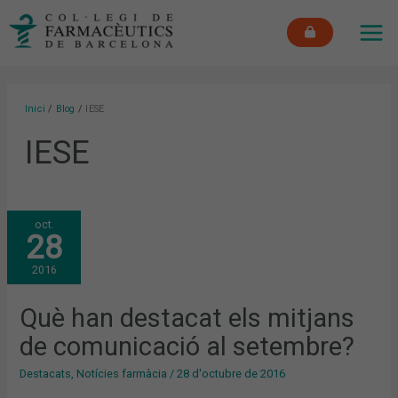
Vés
MAI
al
ME
contingut
Inici
Blog
IESE
IESE
QUÈ
oct.
HAN
28
DESTACAT
ELS
MITJANS
2016
DE
COMUNICACIÓ
AL
SETEMBRE?
Què han destacat els mitjans
de comunicació al setembre?
Destacats
,
Notícies farmàcia
/
28 d'octubre de 2016