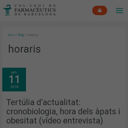
Vés
MAI
al
ME
contingut
Inici
Blog
horaris
horaris
TERTÚLIA
gen.
D’ACTUALITAT:
11
CRONOBIOLOGIA,
HORA
DELS
2018
ÀPATS
I
OBESITAT
(VÍDEO
Tertúlia d’actualitat:
ENTREVISTA)
cronobiologia, hora dels àpats i
obesitat (vídeo entrevista)