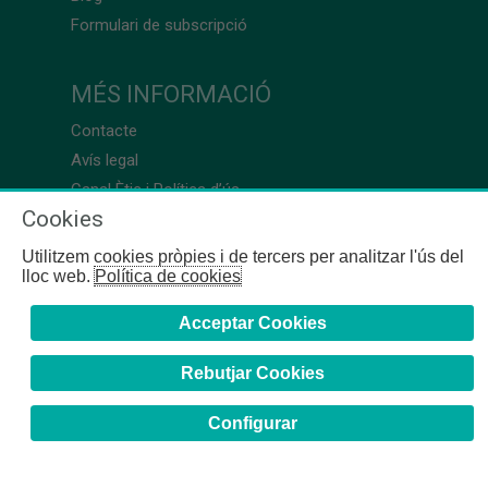
Formulari de subscripció
MÉS INFORMACIÓ
Contacte
Avís legal
Canal Ètic i Política d’ús
Cookies
Utilitzem cookies pròpies i de tercers per analitzar l'ús del
lloc web.
Política de cookies
Acceptar Cookies
Rebutjar Cookies
Configurar
COFB
- 2024 | Girona, 64-66 - 08009 Barcelona - Tel. +34
93 244 07 10