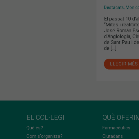
Destacats
,
Món col
El passat 10 d’a
“Mites i realitat
José Román Esc
d’Angiologia, Ci
de Sant Pau i d
de […]
LLEGIR MÉS
EL COL·LEGI
QUÈ OFERIM
Què és?
Farmacèutics
Com s'organitza?
Ciutadans