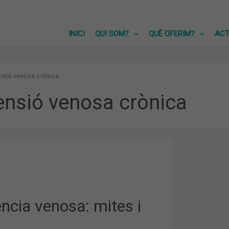
INICI
QUI SOM?
QUÈ OFERIM?
ACT
ensió venosa crònica
ensió venosa crònica
CIA
ència venosa: mites i