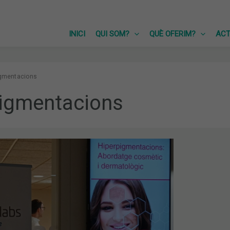
INICI
QUI SOM?
QUÈ OFERIM?
ACT
igmentacions
pigmentacions
NTACIONS:
GIC.
RT