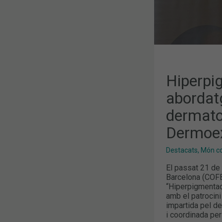
Hiperpi
abordat
dermato
Dermoex
Destacats
,
Món col
El passat 21 de
Barcelona (COFB
“Hiperpigmentac
amb el patrocini
impartida pel de
i coordinada per