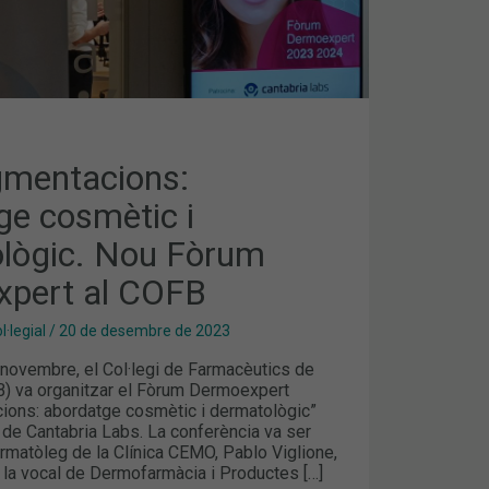
gmentacions:
ge cosmètic i
lògic. Nou Fòrum
pert al COFB
·legial
/
20 de desembre de 2023
 novembre, el Col·legi de Farmacèutics de
) va organitzar el Fòrum Dermoexpert
ions: abordatge cosmètic i dermatològic”
 de Cantabria Labs. La conferència va ser
rmatòleg de la Clínica CEMO, Pablo Viglione,
 la vocal de Dermofarmàcia i Productes […]