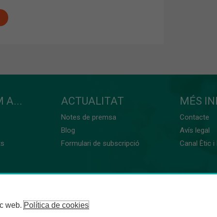
 A...
ACTUALITAT
MÉS I
Notes de premsa
Contacte
Blog
Avís legal
ts
Formulari de subscripció
Canal Ètic i
loc web.
Política de cookies