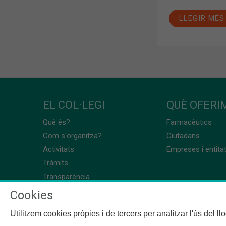
LLEGIR MÉS
EL COL·LEGI
QUÈ OFERIM
Què és?
Farmacèutics
Com s'organitza?
Ciutadans
Activitats
Empreses i entita
Tràmits
Transparència
Cookies
Utilitzem cookies pròpies i de tercers per analitzar l'ús del l