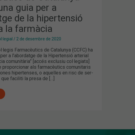
una guia per a
GE
tge de la hipertensió
Ó
 a la farmàcia
·legial
/
2 de desembre de 2020
ol·legis Farmacèutics de Catalunya (CCFC) ha
 per a l’abordatge de la Hipertensió arterial
ia comunitària” [accés exclusiu col·legiats]
e proporcionar als farmacèutics comunitaris
ones hipertenses, o aquelles en risc de ser-
que faciliti la presa de […]