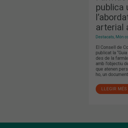
PER
publica 
A
L’ABORDAT
DE
l’aborda
LA
HIPERTENSI
arterial
ARTERIAL
A
LA
Destacats
,
Món col
FARMÀCIA
El Consell de C
publicat la “Guia
des de la farmàc
amb l’objectiu d
que atenen pers
ho, un document 
LLEGIR MÉS