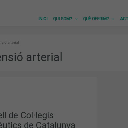
INICI
QUI SOM?
QUÈ OFERIM?
ACT
nsió arterial
ensió arterial
ICS
ll de Col·legis
utics de Catalunya