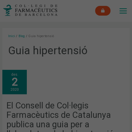
Vés
MAI
al
ME
contingut
Inici
Blog
Guia hipertensió
Guia hipertensió
EL
des.
CONSELL
2
DE
COL·LEGIS
FARMACÈUTICS
2020
DE
CATALUNYA
PUBLICA
UNA
El Consell de Col·legis
GUIA
PER
Farmacèutics de Catalunya
A
L’ABORDATGE
DE
publica una guia per a
LA
HIPERTENSIÓ