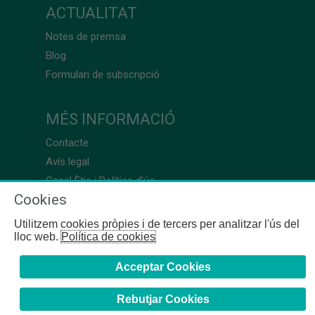
ACTUALITAT
Notes de premsa
Blog
Formulari de subscripció
MÉS INFORMACIÓ
Contacte
Avís legal
Canal Ètic i Política d’ús
Cookies
Utilitzem cookies pròpies i de tercers per analitzar l'ús del
lloc web.
Política de cookies
Acceptar Cookies
Rebutjar Cookies