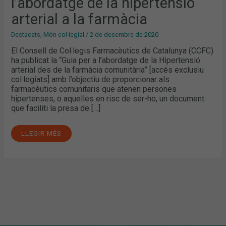
l’abordatge de la hipertensió
ARTERIAL
A
LA
arterial a la farmàcia
FARMÀCIA
Destacats
,
Món col·legial
/
2 de desembre de 2020
El Consell de Col·legis Farmacèutics de Catalunya (CCFC)
ha publicat la “Guia per a l’abordatge de la Hipertensió
arterial des de la farmàcia comunitària” [accés exclusiu
col·legiats] amb l’objectiu de proporcionar als
farmacèutics comunitaris que atenen persones
hipertenses, o aquelles en risc de ser-ho, un document
que faciliti la presa de […]
LLEGIR MÉS