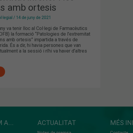
ns amb ortesis
·legial
/
14 de juny de 2021
uny va tenir lloc al Col·legi de Farmacèutics
FB) la formació “Patologies de l’extremitat
ions amb ortesis” impartida a través de
ida. És a dir, hi havia persones que van
ualment a la sessió i n’hi va haver d’altres
 A...
ACTUALITAT
MÉS I
Notes de premsa
Contacte