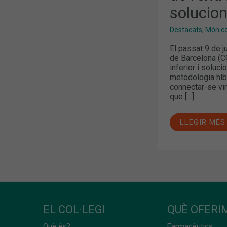
AMB
solucio
ORTESIS
Destacats
,
Món col
El passat 9 de j
de Barcelona (CO
inferior i soluc
metodologia híbr
connectar-se virt
que […]
LLEGIR MÉS
EL COL·LEGI
QUÈ OFERIM
Què és?
Farmacèutics