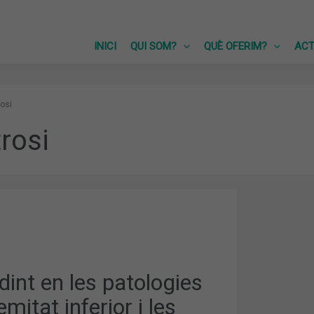
INICI
QUI SOM?
QUÈ OFERIM?
ACT
osi
rosi
NT
S
AT
int en les patologies
emitat inferior i les