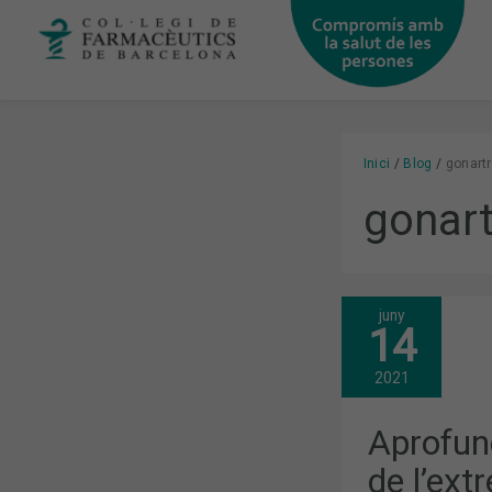
Vés
al
contingut
Inici
Blog
gonartr
gonart
juny
APROFUNDI
14
EN
LES
PATOLOGIE
2021
DE
L’EXTREMIT
INFERIOR
Aprofund
I
LES
de l’extr
SOLUCIONS