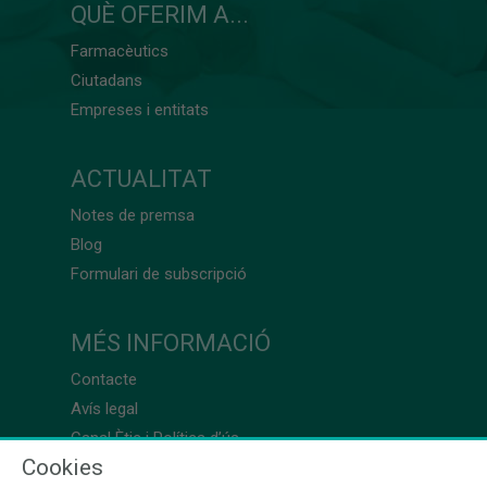
QUÈ OFERIM A...
Farmacèutics
Ciutadans
Empreses i entitats
ACTUALITAT
Notes de premsa
Blog
Formulari de subscripció
MÉS INFORMACIÓ
Contacte
Avís legal
Canal Ètic i Política d’ús
Cookies