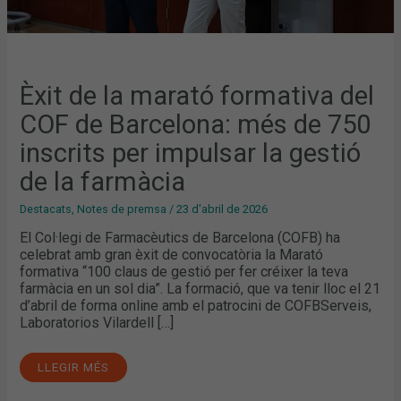
GESTIÓ
DE
LA
FARMÀCIA
Èxit de la marató formativa del
COF de Barcelona: més de 750
inscrits per impulsar la gestió
de la farmàcia
Destacats
,
Notes de premsa
/
23 d'abril de 2026
El Col·legi de Farmacèutics de Barcelona (COFB) ha
celebrat amb gran èxit de convocatòria la Marató
formativa “100 claus de gestió per fer créixer la teva
farmàcia en un sol dia”. La formació, que va tenir lloc el 21
d’abril de forma online amb el patrocini de COFBServeis,
Laboratorios Vilardell […]
LLEGIR MÉS