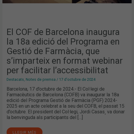
EN
FORMAT
WEBINAR
PER
FACILITAR
L’ACCESSIBILITAT
El COF de Barcelona inaugura
la 18a edició del Programa en
Gestió de Farmàcia, que
s’imparteix en format webinar
per facilitar l’accessibilitat
Destacats
,
Notes de premsa
/
17 d'octubre de 2024
Barcelona, 17 d’octubre de 2024.- El Col·legi de
Farmacèutics de Barcelona (COFB) va inaugurar la 18a
edició del Programa Gestió de Farmàcia (PGF) 2024-
2025 en un acte celebrat a la seu del COFB, el passat 15
d’octubre. El president del Col·legi, Jordi Casas¸ va donar
la benvinguda als participants del […]
LLEGIR MÉS