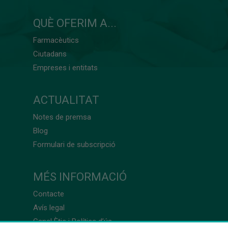
QUÈ OFERIM A...
Farmacèutics
Ciutadans
Empreses i entitats
ACTUALITAT
Notes de premsa
Blog
Formulari de subscripció
MÉS INFORMACIÓ
Contacte
Avís legal
Canal Ètic i Política d’ús