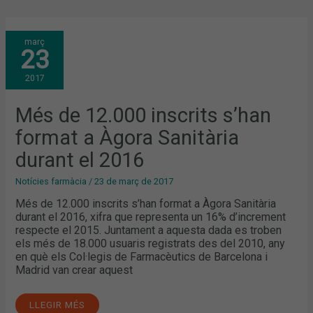
MÉS
març
DE
23
12.000
INSCRITS
S’HAN
2017
FORMAT
A
ÀGORA
SANITÀRIA
Més de 12.000 inscrits s’han
DURANT
EL
format a Àgora Sanitària
2016
durant el 2016
Notícies farmàcia
/
23 de març de 2017
Més de 12.000 inscrits s’han format a Àgora Sanitària
durant el 2016, xifra que representa un 16% d’increment
respecte el 2015. Juntament a aquesta dada es troben
els més de 18.000 usuaris registrats des del 2010, any
en què els Col·legis de Farmacèutics de Barcelona i
Madrid van crear aquest
LLEGIR MÉS