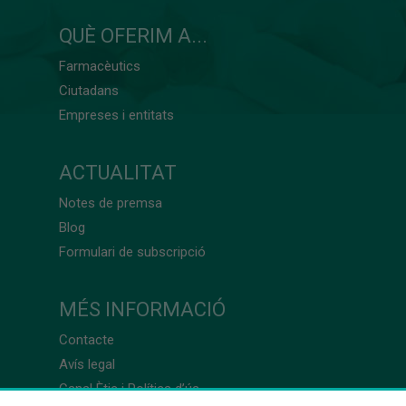
QUÈ OFERIM A...
Farmacèutics
Ciutadans
Empreses i entitats
ACTUALITAT
Notes de premsa
Blog
Formulari de subscripció
MÉS INFORMACIÓ
Contacte
Avís legal
Canal Ètic i Política d’ús