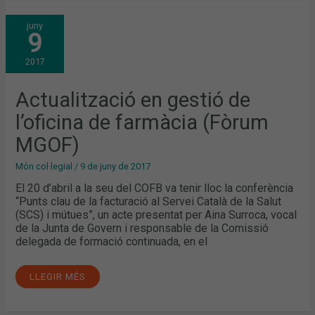
ACTUALITZACIÓ
juny
EN
9
GESTIÓ
DE
L’OFICINA
2017
DE
FARMÀCIA
(FÒRUM
MGOF)
Actualització en gestió de
l’oficina de farmàcia (Fòrum
MGOF)
Món col·legial
/
9 de juny de 2017
El 20 d’abril a la seu del COFB va tenir lloc la conferència
“Punts clau de la facturació al Servei Català de la Salut
(SCS) i mútues”, un acte presentat per Aina Surroca, vocal
de la Junta de Govern i responsable de la Comissió
delegada de formació continuada, en el
LLEGIR MÉS