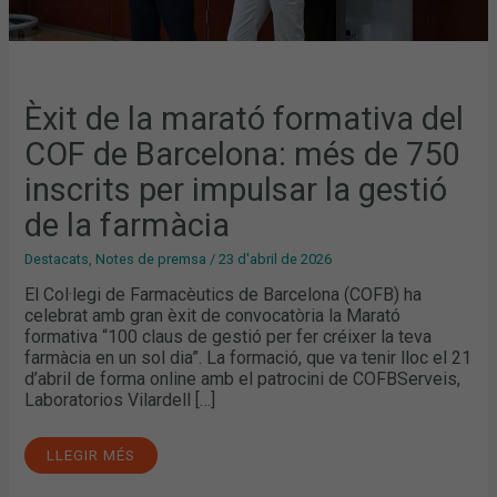
GESTIÓ
DE
LA
FARMÀCIA
Èxit de la marató formativa del
COF de Barcelona: més de 750
inscrits per impulsar la gestió
de la farmàcia
Destacats
,
Notes de premsa
/
23 d'abril de 2026
El Col·legi de Farmacèutics de Barcelona (COFB) ha
celebrat amb gran èxit de convocatòria la Marató
formativa “100 claus de gestió per fer créixer la teva
farmàcia en un sol dia”. La formació, que va tenir lloc el 21
d’abril de forma online amb el patrocini de COFBServeis,
Laboratorios Vilardell […]
LLEGIR MÉS