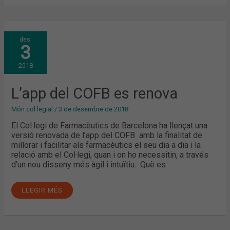
L’APP
des.
DEL
3
COFB
ES
RENOVA
2018
L’app del COFB es renova
Món col·legial
/
3 de desembre de 2018
El Col·legi de Farmacèutics de Barcelona ha llençat una
versió renovada de l’app del COFB amb la finalitat de
millorar i facilitar als farmacèutics el seu dia a dia i la
relació amb el Col·legi, quan i on ho necessitin, a través
d’un nou disseny més àgil i intuïtiu. Què es
LLEGIR MÉS