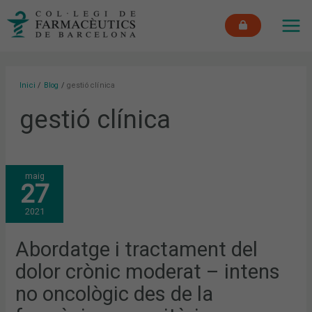
Vés
MAI
al
ME
contingut
Inici
Blog
gestió clínica
gestió clínica
ABORDATGE
maig
I
27
TRACTAMENT
DEL
DOLOR
2021
CRÒNIC
MODERAT
–
INTENS
Abordatge i tractament del
NO
ONCOLÒGIC
dolor crònic moderat – intens
DES
DE
LA
no oncològic des de la
FARMÀCIA
COMUNITÀRIA