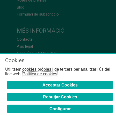
Notes de premsa
Blog
Formulari de subscripció
MÉS INFORMACIÓ
Contacte
Avís legal
Canal Ètic i Política d’ús
Cookies
Utilitzem cookies pròpies i de tercers per analitzar l'ús del
lloc web.
Política de cookies
Acceptar Cookies
Rebutjar Cookies
Configurar
COFB
- 2024 | Girona, 64-66 - 08009 Barcelona - Tel. +34