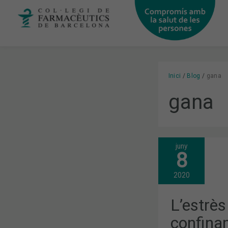
Vés
al
contingut
Inici
Blog
gana
gana
juny
L’ESTRÈS
8
I
LES
DIETES
2020
DURANT
EL
CONFINAME
L’estrès
confina