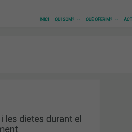
INICI
QUI SOM?
QUÈ OFERIM?
ACT
NT
 i les dietes durant el
ment