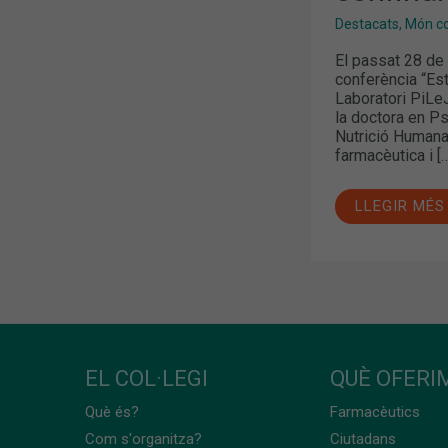
Destacats
,
Món col
El passat 28 de 
conferència “Est
Laboratori PiLe
la doctora en Ps
Nutrició Humana
farmacèutica i [
LLEGIR MÉS
EL COL·LEGI
QUÈ OFERIM
Què és?
Farmacèutics
Com s'organitza?
Ciutadans