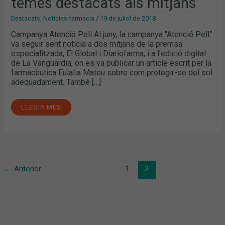
temes destacats als mitjans
Destacats
,
Notícies farmàcia
/
19 de juliol de 2018
Campanya Atenció Pell Al juny, la campanya “Atenció Pell”
va seguir sent notícia a dos mitjans de la premsa
especialitzada, El Global i Diariofarma, i a l’edició digital
de La Vanguardia, on es va publicar un article escrit per la
farmacèutica Eulalia Mateu sobre com protegir-se del sol
adequadament. També […]
LLEGIR MÉS
←
Anterior
1
2