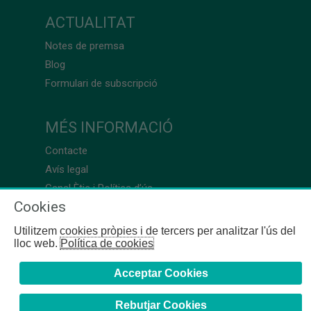
ACTUALITAT
Notes de premsa
Blog
Formulari de subscripció
MÉS INFORMACIÓ
Contacte
Avís legal
Canal Ètic i Política d’ús
Cookies
Utilitzem cookies pròpies i de tercers per analitzar l'ús del
lloc web.
Política de cookies
Acceptar Cookies
Rebutjar Cookies