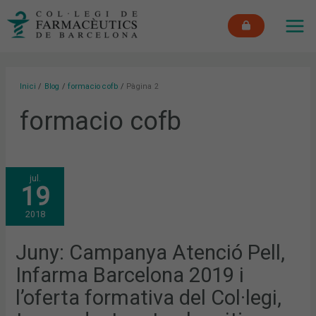
Vés
MAI
al
ME
contingut
Inici
Blog
formacio cofb
Pàgina 2
formacio cofb
JUNY:
jul.
CAMPANYA
19
ATENCIÓ
PELL,
INFARMA
2018
BARCELONA
2019
I
L’OFERTA
Juny: Campanya Atenció Pell,
FORMATIVA
DEL
Infarma Barcelona 2019 i
COL·LEGI,
TEMES
DESTACATS
l’oferta formativa del Col·legi,
ALS
MITJANS