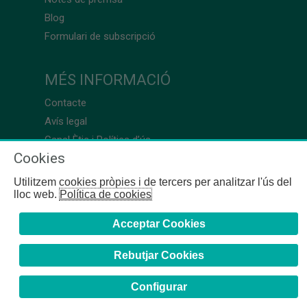
Blog
Formulari de subscripció
MÉS INFORMACIÓ
Contacte
Avís legal
Canal Ètic i Política d’ús
Cookies
Utilitzem cookies pròpies i de tercers per analitzar l'ús del
lloc web.
Política de cookies
Acceptar Cookies
Rebutjar Cookies
Configurar
COFB
- 2024 | Girona, 64-66 - 08009 Barcelona - Tel. +34