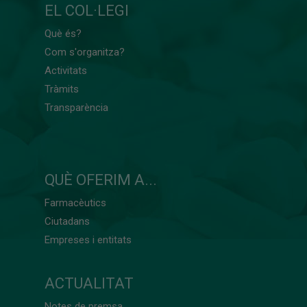
EL COL·LEGI
Què és?
Com s'organitza?
Activitats
Tràmits
Transparència
QUÈ OFERIM A...
Farmacèutics
Ciutadans
Empreses i entitats
ACTUALITAT
Notes de premsa