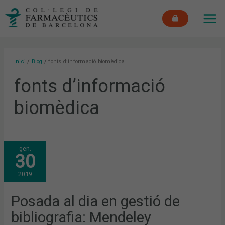
Vés
MAI
al
ME
contingut
Inici
Blog
fonts d’informació biomèdica
fonts d’informació
biomèdica
POSADA
gen.
AL
30
DIA
EN
GESTIÓ
2019
DE
BIBLIOGRAFIA:
MENDELEY
Posada al dia en gestió de
bibliografia: Mendeley