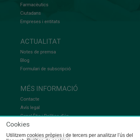
Farmacèutics
Ciutadans
Empreses i entitats
ACTUALITAT
Notes de premsa
Blog
Formulari de subscripció
MÉS INFORMACIÓ
Contacte
Avís legal
Canal Ètic i Política d’ús
Cookies
Utilitzem cookies pròpies i de tercers per analitzar l'ús del