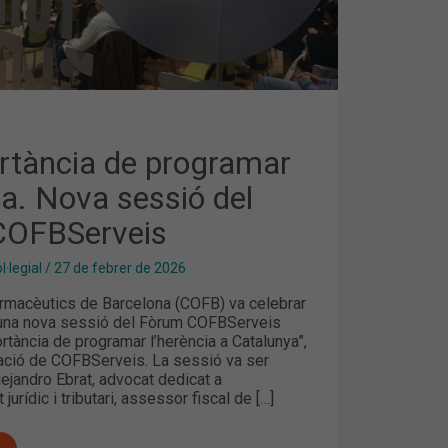
rtància de programar
ia. Nova sessió del
COFBServeis
·legial
/
27 de febrer de 2026
Farmacèutics de Barcelona (COFB) va celebrar
 una nova sessió del Fòrum COFBServeis
ortància de programar l’herència a Catalunya”,
ració de COFBServeis. La sessió va ser
lejandro Ebrat, advocat dedicat a
urídic i tributari, assessor fiscal de […]