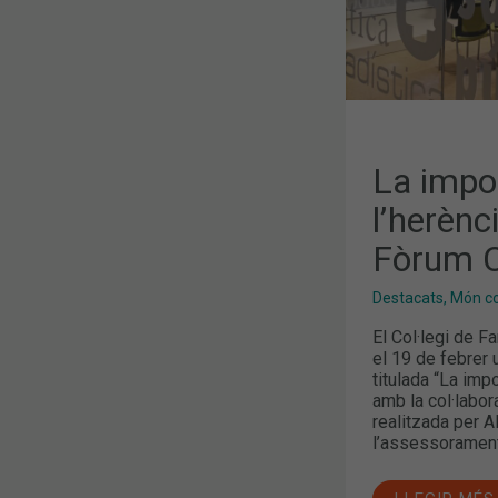
La impo
l’herènc
Fòrum 
Destacats
,
Món col
El Col·legi de 
el 19 de febrer
titulada “La imp
amb la col·labo
realitzada per A
l’assessorament j