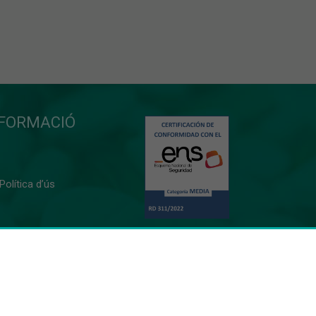
NFORMACIÓ
 Política d’ús
0