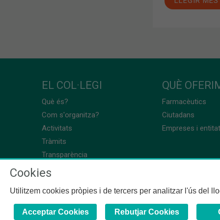
LLEGIR MÉS
EL COL·LEGI
QUÈ OFERIM
Què és?
Farmacèutics
Com s'organitza?
Ciutadans
Activitats
Empreses i entita
Tràmits
Transparència
Cookies
Utilitzem cookies pròpies i de tercers per analitzar l'ús del l
Acceptar Cookies
Rebutjar Cookies