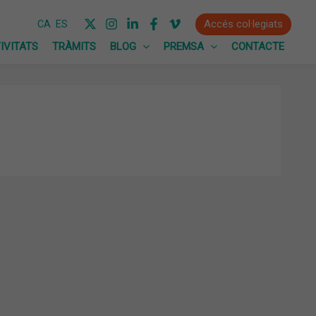
Accés col·legiats
CA
ES
IVITATS
TRÀMITS
BLOG
PREMSA
CONTACTE