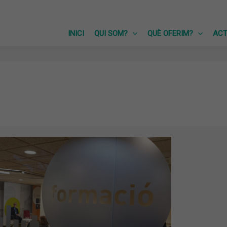
INICI
QUI SOM?
QUÈ OFERIM?
ACT
IA
R
IS