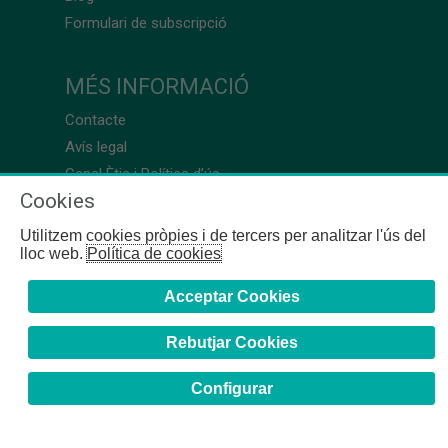
Formulari de subscripció
MÉS INFORMACIÓ
Contacte
Avís legal
Canal Ètic i Política d’ús
Cookies
Utilitzem cookies pròpies i de tercers per analitzar l'ús del
lloc web.
Política de cookies
Acceptar Cookies
Rebutjar Cookies
Configurar
COFB
- 2024 | Girona, 64-66 - 08009 Barcelona - Tel. +34
93 244 07 10