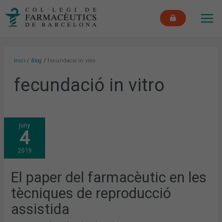
Vés
MAI
al
ME
contingut
Inici
Blog
fecundació in vitro
fecundació in vitro
EL
juny
PAPER
4
DEL
FARMACÈUTIC
EN
2019
LES
TÈCNIQUES
DE
REPRODUCCIÓ
El paper del farmacèutic en les
ASSISTIDA
tècniques de reproducció
assistida