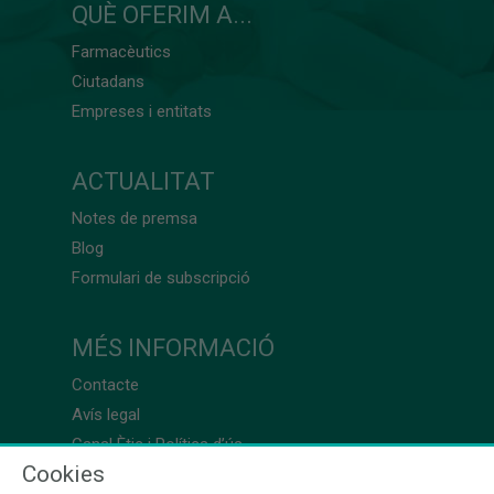
QUÈ OFERIM A...
Farmacèutics
Ciutadans
Empreses i entitats
ACTUALITAT
Notes de premsa
Blog
Formulari de subscripció
MÉS INFORMACIÓ
Contacte
Avís legal
Canal Ètic i Política d’ús
Cookies