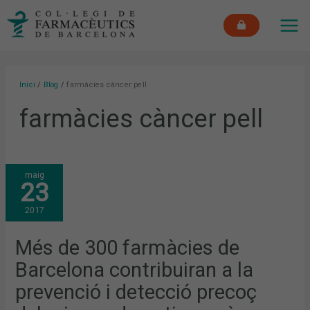
Vés
MAI
al
ME
contingut
Inici
Blog
farmàcies càncer pell
farmàcies càncer pell
MÉS
maig
DE
23
300
FARMÀCIES
DE
2017
BARCELONA
CONTRIBUIRAN
A
LA
Més de 300 farmàcies de
PREVENCIÓ
I
Barcelona contribuiran a la
DETECCIÓ
PRECOÇ
DELS
prevenció i detecció precoç
RISCOS
DE