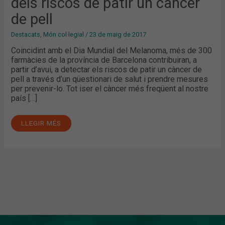
dels riscos de patir un càncer
PATIR
UN
CÀNCER
de pell
DE
PELL
Destacats
,
Món col·legial
/
23 de maig de 2017
Coincidint amb el Dia Mundial del Melanoma, més de 300
farmàcies de la província de Barcelona contribuiran, a
partir d’avui, a detectar els riscos de patir un càncer de
pell a través d’un qüestionari de salut i prendre mesures
per prevenir-lo. Tot iser el càncer més freqüent al nostre
país […]
LLEGIR MÉS