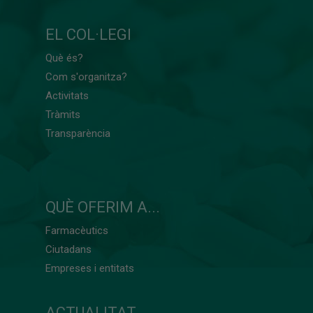
EL COL·LEGI
Què és?
Com s'organitza?
Activitats
Tràmits
Transparència
QUÈ OFERIM A...
Farmacèutics
Ciutadans
Empreses i entitats
ACTUALITAT