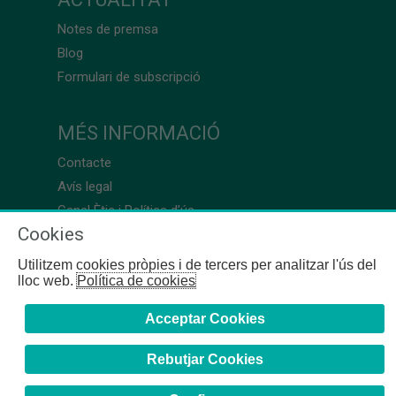
Notes de premsa
Blog
Formulari de subscripció
MÉS INFORMACIÓ
Contacte
Avís legal
Canal Ètic i Política d’ús
Cookies
Utilitzem cookies pròpies i de tercers per analitzar l'ús del
lloc web.
Política de cookies
Acceptar Cookies
Rebutjar Cookies