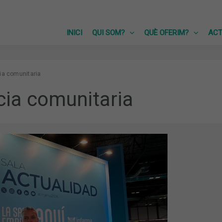
INICI
QUI SOM?
QUÈ OFERIM?
ACT
ia comunitaria
ia comunitaria
IA