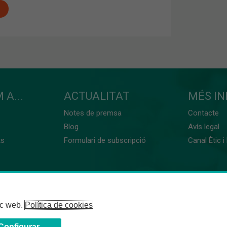
 A...
ACTUALITAT
MÉS I
Notes de premsa
Contacte
Blog
Avís legal
ts
Formulari de subscripció
Canal Ètic i
loc web.
Política de cookies
Configurar