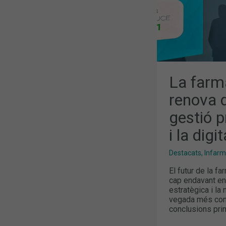
PROFESSION
L’ESTRATÈG
I
LA
DIGITALITZA
CLAUS
DE
L’ÈXIT
La farm
renova d
gestió p
i la digi
Destacats
,
Infar
El futur de la f
cap endavant en
estratègica i la
vegada més comp
conclusions prin