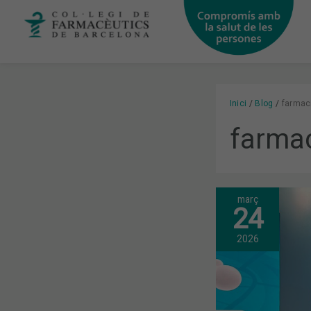
Vés
al
contingut
Inici
Blog
farmac
farmac
març
LA
24
FARMÀCIA
COMUNITÀR
ES
2026
RENOVA
DAVANT
EL
FUTUR:
LA
GESTIÓ