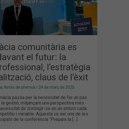
AL,
IA
CIÓ,
àcia comunitària es
avant el futur: la
rofessional, l’estratègia
talització, claus de l’èxit
ma
,
Notes de premsa
/
24 de març de 2026
armàcia passa per la necessitat de fer un pas
 la gestió, mitjançant una perspectiva més
 necessitat de distingir-se en un entorn cada
etitiu i variable. Aquesta va ser una de les
cipals de la conferència “Prepara la […]