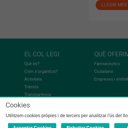
LLEGIR MÉS
EL COL·LEGI
QUÈ OFERIM
Què és?
Farmacèutics
Com s'organitza?
Ciutadans
Activitats
Empreses i entita
Tràmits
Transparència
Cookies
Utilitzem cookies pròpies i de tercers per analitzar l'ús del l
Acceptar Cookies
Rebutjar Cookies