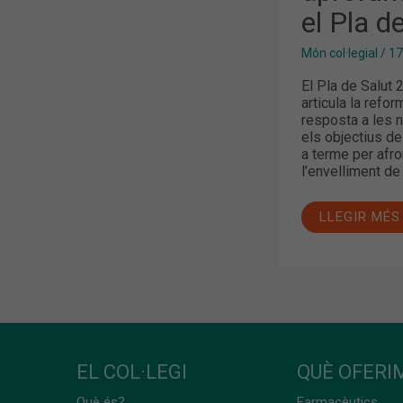
el Pla d
Món col·legial
/
17
El Pla de Salut
articula la refo
resposta a les n
els objectius de 
a terme per afr
l’envelliment de 
LLEGIR MÉS
EL COL·LEGI
QUÈ OFERIM
Què és?
Farmacèutics