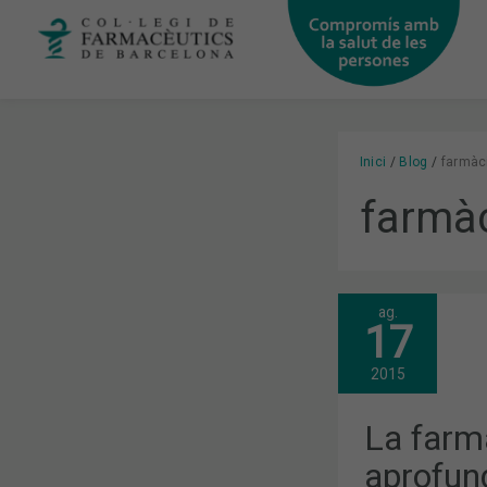
Vés
al
contingut
Inici
Blog
farmàc
farmàc
ag.
LA
17
FARMÀCIA
COMUNITÀR
APROFUNDE
2015
CONEIXEME
EN
EL
La farm
PLA
DE
aprofun
SALUT