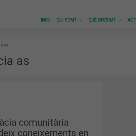
INICI
QUI SOM?
QUÈ OFERIM?
ACT
ia as
ia as
IA
IX
NTS
àcia comunitària
deix coneixements en