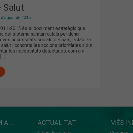
e Salut
 d'agost de 2015
 2011-2015 és el document estratègic que
rma del sistema sanitari català per donar
oves necessitats socials del país, estableix
salut i concreta les accions prioritàries a dur
ontar les necessitats detectades, com ara
[…]
 A...
ACTUALITAT
MÉS I
Notes de premsa
Contacte