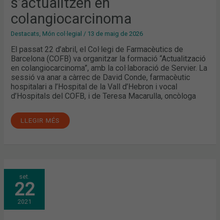
s’actualitzen en
colangiocarcinoma
Destacats
,
Món col·legial
/
13 de maig de 2026
El passat 22 d’abril, el Col·legi de Farmacèutics de
Barcelona (COFB) va organitzar la formació “Actualització
en colangiocarcinoma”, amb la col·laboració de Servier. La
sessió va anar a càrrec de David Conde, farmacèutic
hospitalari a l’Hospital de la Vall d’Hebron i vocal
d’Hospitals del COFB, i de Teresa Macarulla, oncòloga
LLEGIR MÉS
LA
set.
TORRE
22
GLÒRIES
DE
BARCELONA
2021
S’HA
TORNAT
A