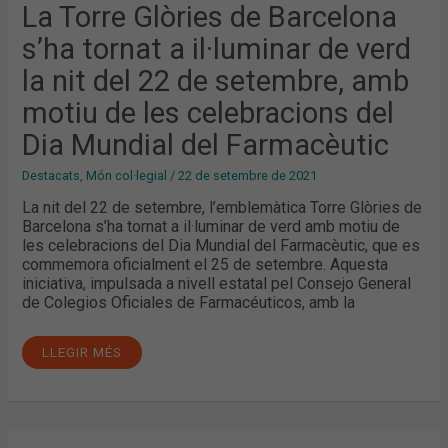
IL·LUMINAR
La Torre Glòries de Barcelona
DE
VERD
s’ha tornat a il·luminar de verd
LA
NIT
DEL
la nit del 22 de setembre, amb
22
DE
motiu de les celebracions del
SETEMBRE,
AMB
MOTIU
Dia Mundial del Farmacèutic
DE
LES
CELEBRACIONS
Destacats
,
Món col·legial
/
22 de setembre de 2021
DEL
DIA
La nit del 22 de setembre, l’emblemàtica Torre Glòries de
MUNDIAL
Barcelona s’ha tornat a il·luminar de verd amb motiu de
DEL
FARMACÈUTIC
les celebracions del Dia Mundial del Farmacèutic, que es
commemora oficialment el 25 de setembre. Aquesta
iniciativa, impulsada a nivell estatal pel Consejo General
de Colegios Oficiales de Farmacéuticos, amb la
LLEGIR MÉS