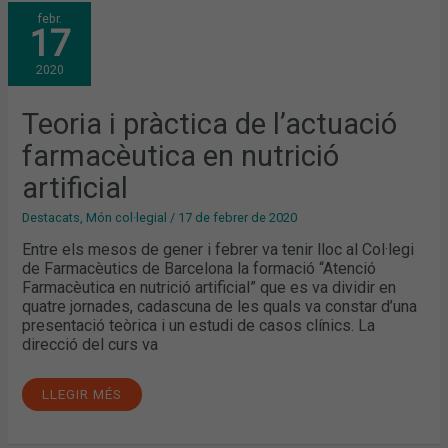
TEORIA
febr.
I
17
PRÀCTICA
DE
L’ACTUACIÓ
2020
FARMACÈUTICA
EN
NUTRICIÓ
ARTIFICIAL
Teoria i pràctica de l’actuació
farmacèutica en nutrició
artificial
Destacats
,
Món col·legial
/
17 de febrer de 2020
Entre els mesos de gener i febrer va tenir lloc al Col·legi
de Farmacèutics de Barcelona la formació “Atenció
Farmacèutica en nutrició artificial” que es va dividir en
quatre jornades, cadascuna de les quals va constar d’una
presentació teòrica i un estudi de casos clínics. La
direcció del curs va
LLEGIR MÉS