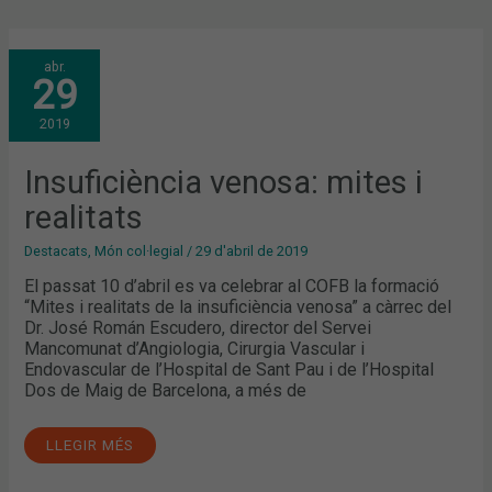
INSUFICIÈNCIA
abr.
VENOSA:
29
MITES
I
REALITATS
2019
Insuficiència venosa: mites i
realitats
Destacats
,
Món col·legial
/
29 d'abril de 2019
El passat 10 d’abril es va celebrar al COFB la formació
“Mites i realitats de la insuficiència venosa” a càrrec del
Dr. José Román Escudero, director del Servei
Mancomunat d’Angiologia, Cirurgia Vascular i
Endovascular de l’Hospital de Sant Pau i de l’Hospital
Dos de Maig de Barcelona, a més de
LLEGIR MÉS