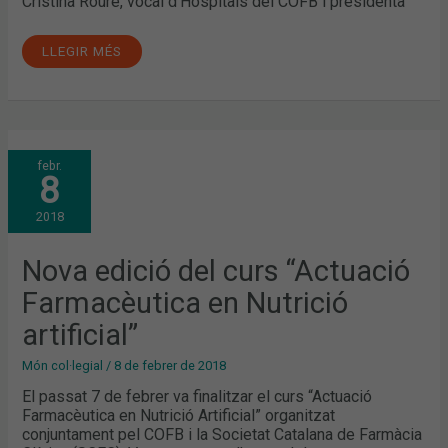
Cristina Roure, vocal d’Hospitals del COFB i presidenta
LLEGIR MÉS
NOVA
febr.
EDICIÓ
8
DEL
CURS
“ACTUACIÓ
2018
FARMACÈUTICA
EN
NUTRICIÓ
ARTIFICIAL”
Nova edició del curs “Actuació
Farmacèutica en Nutrició
artificial”
Món col·legial
/
8 de febrer de 2018
El passat 7 de febrer va finalitzar el curs “Actuació
Farmacèutica en Nutrició Artificial” organitzat
conjuntament pel COFB i la Societat Catalana de Farmàcia