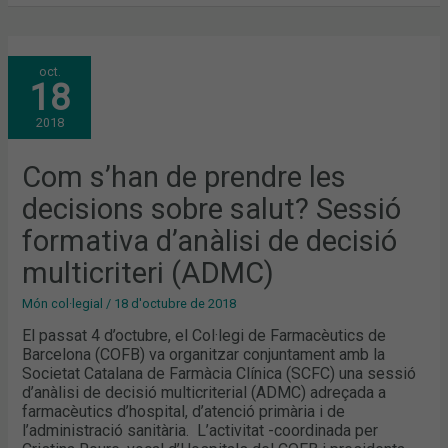
COM
oct.
S’HAN
18
DE
PRENDRE
LES
2018
DECISIONS
SOBRE
SALUT?
SESSIÓ
Com s’han de prendre les
FORMATIVA
D’ANÀLISI
decisions sobre salut? Sessió
DE
DECISIÓ
MULTICRITERI
formativa d’anàlisi de decisió
(ADMC)
multicriteri (ADMC)
Món col·legial
/
18 d'octubre de 2018
El passat 4 d’octubre, el Col·legi de Farmacèutics de
Barcelona (COFB) va organitzar conjuntament amb la
Societat Catalana de Farmàcia Clínica (SCFC) una sessió
d’anàlisi de decisió multicriterial (ADMC) adreçada a
farmacèutics d’hospital, d’atenció primària i de
l’administració sanitària. L’activitat -coordinada per