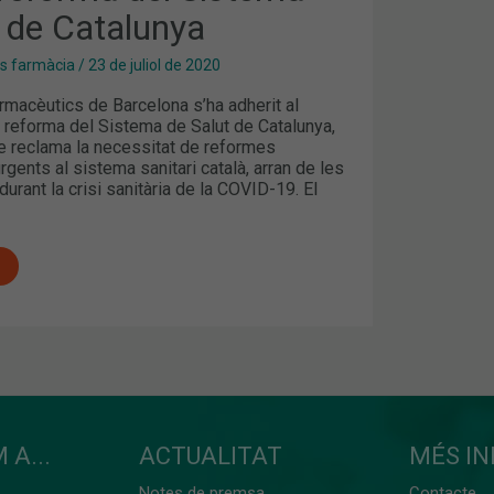
t de Catalunya
es farmàcia
/
23 de juliol de 2020
armacèutics de Barcelona s’ha adherit al
 reforma del Sistema de Salut de Catalunya,
 reclama la necessitat de reformes
urgents al sistema sanitari català, arran de les
durant la crisi sanitària de la COVID-19. El
 A...
ACTUALITAT
MÉS I
Notes de premsa
Contacte