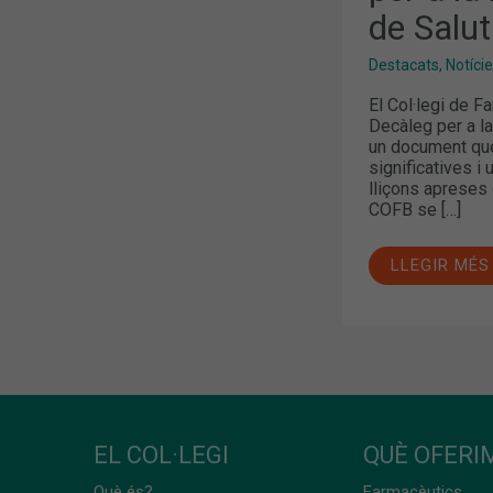
SISTEMA
de Salu
DE
SALUT
DE
Destacats
,
Notíci
CATALUNYA
El Col·legi de F
Decàleg per a la
un document que
significatives i 
lliçons apreses 
COFB se […]
LLEGIR MÉS
EL COL·LEGI
QUÈ OFERIM
Què és?
Farmacèutics