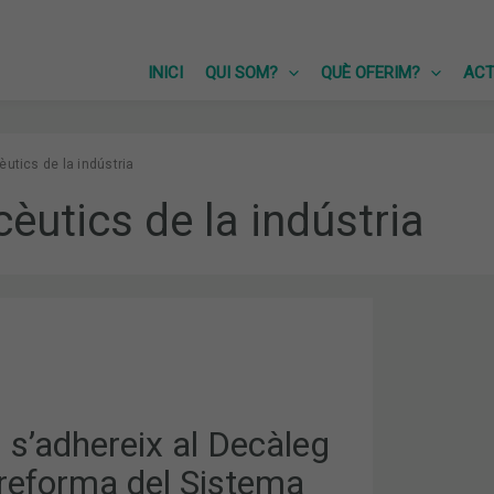
INICI
QUI SOM?
QUÈ OFERIM?
ACT
utics de la indústria
èutics de la indústria
 s’adhereix al Decàleg
 reforma del Sistema