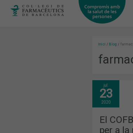
Vés
al
contingut
Inici
Blog
farmacè
farmac
jul.
EL
23
COFB
S’ADHEREIX
AL
2020
DECÀLEG
PER
A
El COFB
LA
REFORMA
per a la
DEL