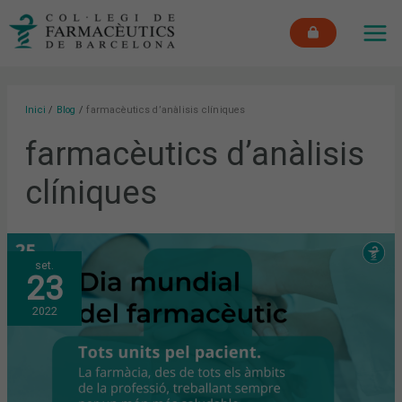
Vés
MAI
al
ME
contingut
Inici
Blog
farmacèutics d’anàlisis clíniques
farmacèutics d’anàlisis
clíniques
ELS
set.
FARMACÈUTICS
23
I
FARMACÈUTIQUES
DE
2022
BARCELONA
CELEBREM
EL
DIA
MUNDIAL
DEL
FARMACÈUTIC
POSANT