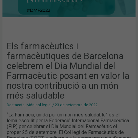
EN
VALOR
LA
NOSTRA
CONTRIBUCIÓ
A
UN
MÓN
MÉS
SALUDABLE
Els farmacèutics i
farmacèutiques de Barcelona
celebrem el Dia Mundial del
Farmacèutic posant en valor la
nostra contribució a un món
més saludable
Destacats
,
Món col·legial
/
23 de setembre de 2022
“La Farmàcia, unida per un món més saludable” és el
lema escollit per la Federació Internacional Farmacèutica
(FIP) per celebrar el Dia Mundial del Farmacèutic el
proper 25 de setembre. El Col·legi de Farmacèutics de