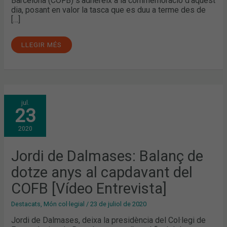
Barcelona (COFB) s’adhereix a la commemoració d’aquest
dia, posant en valor la tasca que es duu a terme des de
[…]
LLEGIR MÉS
JORDI
jul.
DE
23
DALMASES:
BALANÇ
DE
2020
DOTZE
ANYS
AL
CAPDAVANT
Jordi de Dalmases: Balanç de
DEL
COFB
dotze anys al capdavant del
[VÍDEO
ENTREVISTA]
COFB [Vídeo Entrevista]
Destacats
,
Món col·legial
/
23 de juliol de 2020
Jordi de Dalmases, deixa la presidència del Col·legi de