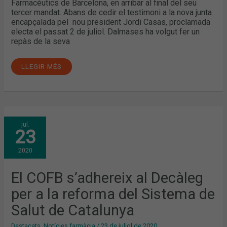
Farmacèutics de Barcelona, en arribar al final del seu
tercer mandat. Abans de cedir el testimoni a la nova junta
encapçalada pel nou president Jordi Casas, proclamada
electa el passat 2 de juliol. Dalmases ha volgut fer un
repàs de la seva
LLEGIR MÉS
EL
jul.
COFB
23
S’ADHEREIX
AL
DECÀLEG
2020
PER
A
LA
REFORMA
El COFB s’adhereix al Decàleg
DEL
SISTEMA
per a la reforma del Sistema de
DE
SALUT
DE
Salut de Catalunya
CATALUNYA
Destacats
,
Notícies farmàcia
/
23 de juliol de 2020