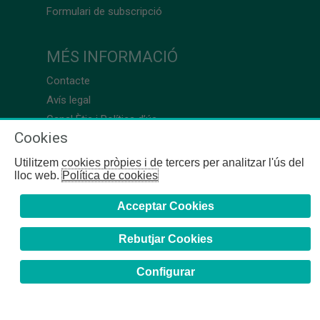
Formulari de subscripció
MÉS INFORMACIÓ
Contacte
Avís legal
Canal Ètic i Política d’ús
Cookies
Utilitzem cookies pròpies i de tercers per analitzar l'ús del
lloc web.
Política de cookies
Acceptar Cookies
Rebutjar Cookies
Configurar
COFB
- 2024 | Girona, 64-66 - 08009 Barcelona - Tel. +34
93 244 07 10