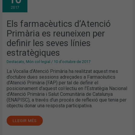
PRIMÀRIA
ES
2017
REUNEIXEN
PER
DEFINIR
LES
Els farmacèutics d’Atenció
SEVES
LÍNIES
Primària es reuneixen per
ESTRATÈGIQUES
definir les seves línies
estratègiques
Destacats
,
Món col·legial
/
10 d'octubre de 2017
La Vocalia d’Atenció Primària ha realitzat aquest mes
d’octubre dues sessions adreçades a Farmacèutics
d’Atenció Primària (FAP) per tal de definir el
posicionament d’aquest col·lectiu en l’Estratègia Nacional
d’Atenció Primària i Salut Comunitària de Catalunya
(ENAPISC), a través d’un procés de reflexió que tenia per
objectiu donar una resposta participativa.
LLEGIR MÉS