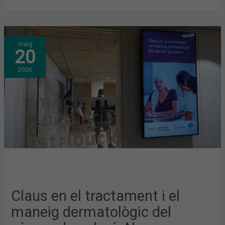
CLAUS
maig
EN
20
EL
TRACTAMENT
I
2026
EL
MANEIG
DERMATOLÒGIC
DEL
CÀNCER
DE
PULMÓ.
NOVA
FORMACIÓ
AL
COFB
Claus en el tractament i el
maneig dermatològic del