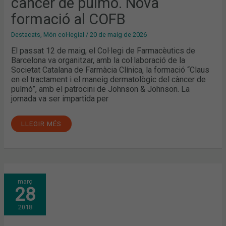
càncer de pulmó. Nova
formació al COFB
Destacats
,
Món col·legial
/
20 de maig de 2026
El passat 12 de maig, el Col·legi de Farmacèutics de
Barcelona va organitzar, amb la col·laboració de la
Societat Catalana de Farmàcia Clínica, la formació “Claus
en el tractament i el maneig dermatològic del càncer de
pulmó”, amb el patrocini de Johnson & Johnson. La
jornada va ser impartida per
LLEGIR MÉS
EL
març
FARMACÈUTIC
28
DAVANT
EL
PACIENT
2018
AMB
INSUFICIÈNCIA
CARDÍACA