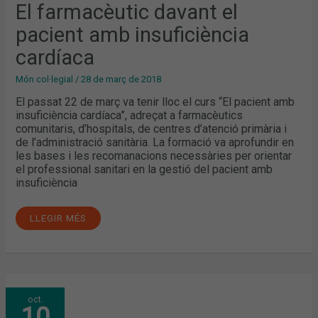
El farmacèutic davant el
pacient amb insuficiència
cardíaca
Món col·legial
/
28 de març de 2018
El passat 22 de març va tenir lloc el curs “El pacient amb
insuficiència cardíaca”, adreçat a farmacèutics
comunitaris, d’hospitals, de centres d’atenció primària i
de l’administració sanitària. La formació va aprofundir en
les bases i les recomanacions necessàries per orientar
el professional sanitari en la gestió del pacient amb
insuficiència
LLEGIR MÉS
ELS
oct.
FARMACÈUTICS
10
D’ATENCIÓ