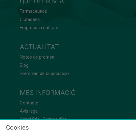
QUÈ OFERIM A...
Farmacèutics
Ciutadans
Empreses i entitats
ACTUALITAT
Notes de premsa
Blog
Formulari de subscripció
MÉS INFORMACIÓ
Contacte
Avís legal
Canal Ètic i Política d’ús
Cookies