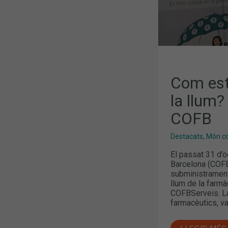
AL
COFB
Com esta
la llum?
COFB
Destacats
,
Món col
El passat 31 d’o
Barcelona (COFB)
subministrament 
llum de la farmàc
COFBServeis. La
farmacèutics, va