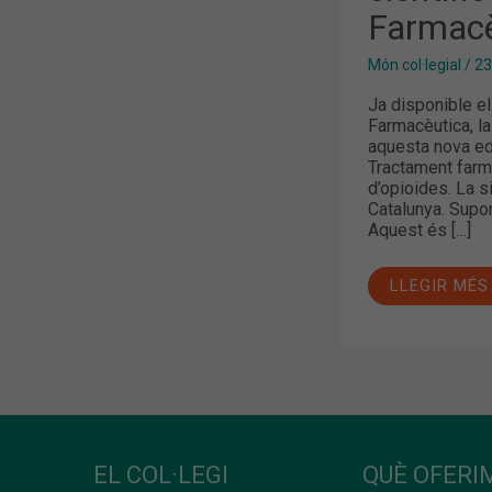
Farmacè
Món col·legial
/
23
Ja disponible el
Farmacèutica, la 
aquesta nova e
Tractament farma
d’opioides. La s
Catalunya. Supor
Aquest és […]
LLEGIR MÉS
EL COL·LEGI
QUÈ OFERIM