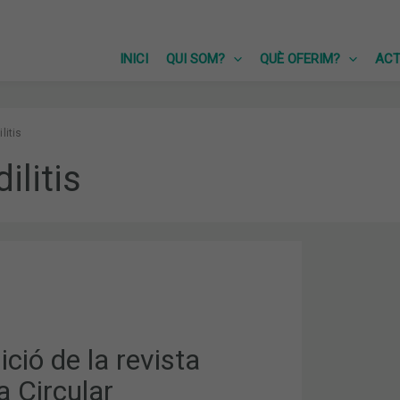
INICI
QUI SOM?
QUÈ OFERIM?
ACT
litis
ilitis
ció de la revista
ICA
ca Circular