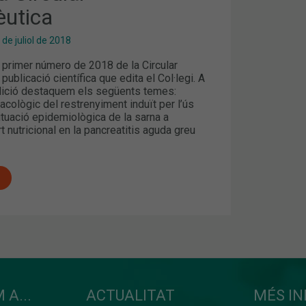
utica
 de juliol de 2018
 primer número de 2018 de la Circular
publicació científica que edita el Col·legi. A
dició destaquem els següents temes:
cològic del restrenyiment induït per l’ús
ituació epidemiològica de la sarna a
t nutricional en la pancreatitis aguda greu
 A...
ACTUALITAT
MÉS I