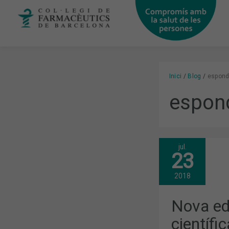
Vés
al
contingut
Inici
Blog
espondi
espond
jul.
NOVA
23
EDICIÓ
DE
LA
2018
REVISTA
CIENTÍFICA
CIRCULAR
Nova edi
FARMACÈUT
científi