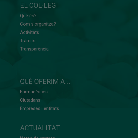
EL COL·LEGI
Què és?
Com s'organitza?
Activitats
Tràmits
Transparència
QUÈ OFERIM A...
Farmacèutics
Ciutadans
Empreses i entitats
ACTUALITAT