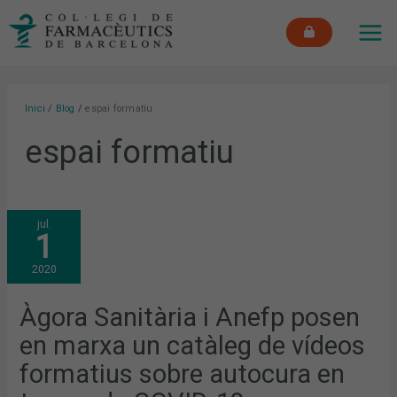
Vés
MAI
al
ME
contingut
Inici
Blog
espai formatiu
espai formatiu
ÀGORA
jul.
SANITÀRIA
1
I
ANEFP
POSEN
2020
EN
MARXA
UN
CATÀLEG
Àgora Sanitària i Anefp posen
DE
VÍDEOS
en marxa un catàleg de vídeos
FORMATIUS
SOBRE
AUTOCURA
formatius sobre autocura en
EN
TEMPS