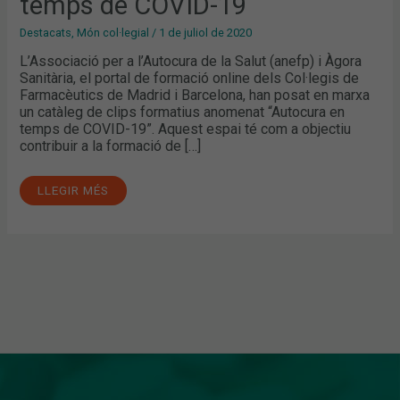
temps de COVID-19
DE
COVID-
19
Destacats
,
Món col·legial
/
1 de juliol de 2020
L’Associació per a l’Autocura de la Salut (anefp) i Àgora
Sanitària, el portal de formació online dels Col·legis de
Farmacèutics de Madrid i Barcelona, han posat en marxa
un catàleg de clips formatius anomenat “Autocura en
temps de COVID-19”. Aquest espai té com a objectiu
contribuir a la formació de […]
LLEGIR MÉS