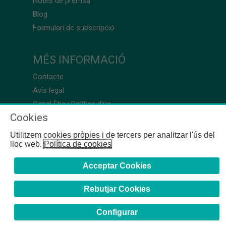
Notes de premsa
Blog
Formulari de subscripció
MÉS INFORMACIÓ
Contacte
Avís legal
Canal Ètic i Política d’ús
Cookies
Utilitzem cookies pròpies i de tercers per analitzar l'ús del
lloc web.
Política de cookies
Acceptar Cookies
Rebutjar Cookies
Configurar
COFB
- 2024 | Girona, 64-66 - 08009 Barcelona - Tel. +34