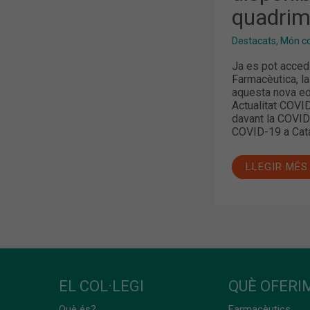
quadrim
Destacats
,
Món col
Ja es pot accedi
Farmacèutica, la 
aquesta nova e
Actualitat COVI
davant la COVID1
COVID-19 a Catal
LLEGIR MÉS
EL COL·LEGI
QUÈ OFERIM
Què és?
Farmacèutics