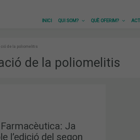
INICI
QUI SOM?
QUÈ OFERIM?
ACT
ció de la poliomelitis
ació de la poliomelitis
ICA:
r Farmacèutica: Ja
TRE
le l’edició del segon