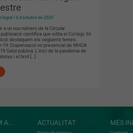
estre
·legial
/
6 d'octubre de 2020
r a un nou número de la Circular
publicació científica que edita el Col·legi. En
dició destaquem els següents temes:
D-19: Dispensació no presencial de MHDA
9 Salut pública: L’inici de la pandèmia de
unya i el brot […]
 A...
ACTUALITAT
MÉS I
Notes de premsa
Contacte