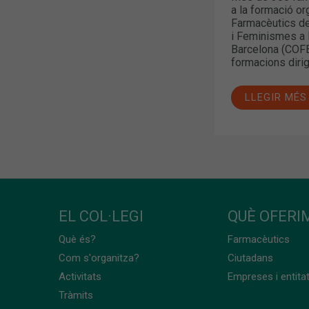
a la formació or
Farmacèutics de
i Feminismes a 
Barcelona (COFB
formacions dirig
LLEGIR MÉS
EL COL·LEGI
QUÈ OFERIM
Què és?
Farmacèutics
Com s'organitza?
Ciutadans
Activitats
Empreses i entita
Tràmits