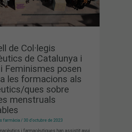
S
ICS/QUES
S
ll de Col·legis
BLES
utics de Catalunya i
t i Feminismes posen
a les formacions als
utics/ques sobre
es menstruals
ables
es farmàcia
/
30 d'octubre de 2023
acèutics i farmacèutiques han assistit avui