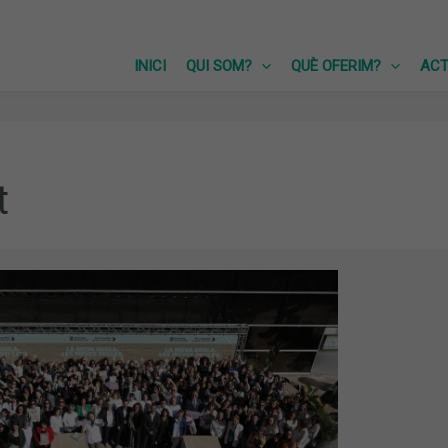
INICI
QUI SOM?
QUÈ OFERIM?
ACT
t
ICS