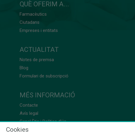
QUÈ OFERIM A...
Farmacèutics
Ciutadans
Empreses i entitats
ACTUALITAT
Notes de premsa
Blog
Formulari de subscripció
MÉS INFORMACIÓ
Contacte
Avís legal
Canal Ètic i Política d’ús
Cookies