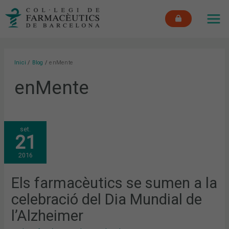
Vés
MAI
al
ME
contingut
Inici
Blog
enMente
enMente
ELS
set.
FARMACÈUTICS
21
SE
SUMEN
A
2016
LA
CELEBRACIÓ
DEL
DIA
Els farmacèutics se sumen a la
MUNDIAL
DE
celebració del Dia Mundial de
L’ALZHEIMER
l’Alzheimer