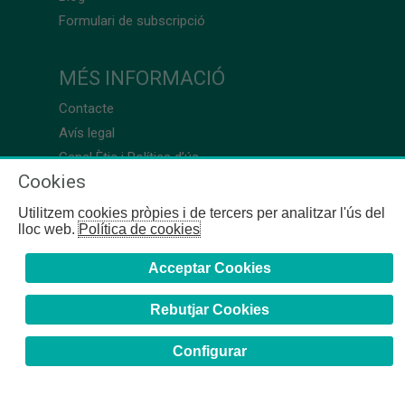
Formulari de subscripció
MÉS INFORMACIÓ
Contacte
Avís legal
Canal Ètic i Política d’ús
Cookies
Utilitzem cookies pròpies i de tercers per analitzar l'ús del
lloc web.
Política de cookies
Acceptar Cookies
Rebutjar Cookies
Configurar
COFB
- 2024 | Girona, 64-66 - 08009 Barcelona - Tel. +34
93 244 07 10