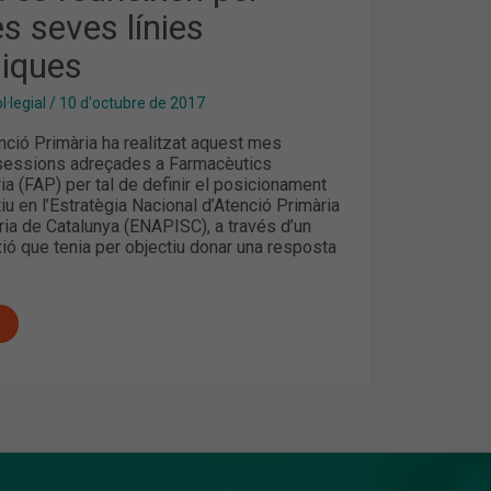
es seves línies
QUES
giques
·legial
/
10 d'octubre de 2017
nció Primària ha realitzat aquest mes
sessions adreçades a Farmacèutics
ia (FAP) per tal de definir el posicionament
tiu en l’Estratègia Nacional d’Atenció Primària
ria de Catalunya (ENAPISC), a través d’un
ió que tenia per objectiu donar una resposta