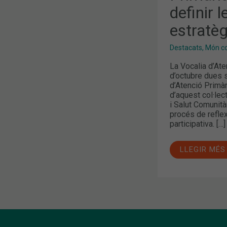
LÍNIES
definir l
ESTRATÈGI
estratè
Destacats
,
Món col
La Vocalia d’Ate
d’octubre dues 
d’Atenció Primàr
d’aquest col·lec
i Salut Comunità
procés de reflex
participativa. […]
LLEGIR MÉS