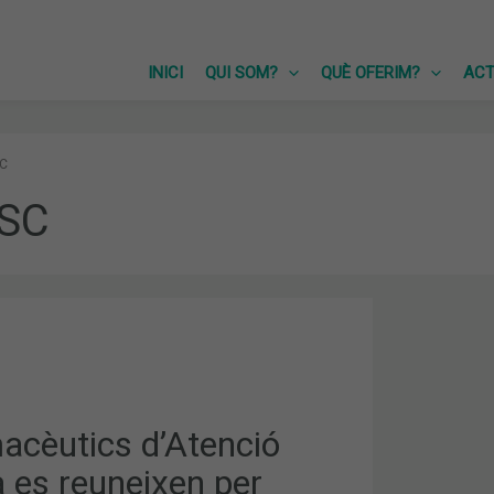
INICI
QUI SOM?
QUÈ OFERIM?
ACT
SC
SC
ICS
acèutics d’Atenció
 es reuneixen per