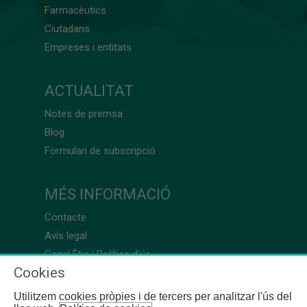
Farmacèutics
Ciutadans
Empreses i entitats
ACTUALITAT
Notes de premsa
Blog
Formulari de subscripció
MÉS INFORMACIÓ
Contacte
Avís legal
Canal Ètic i Política d’ús
Cookies
Utilitzem cookies pròpies i de tercers per analitzar l'ús del