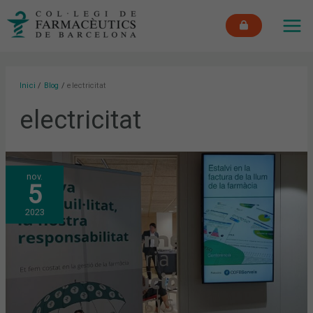
Vés
MAI
al
ME
contingut
Inici
Blog
electricitat
electricitat
COM
nov.
ESTALVIAR
5
EN
LA
FACTURA
2023
DE
LA
LLUM?
NOVA
CONFERÈNCIA
AL
COFB