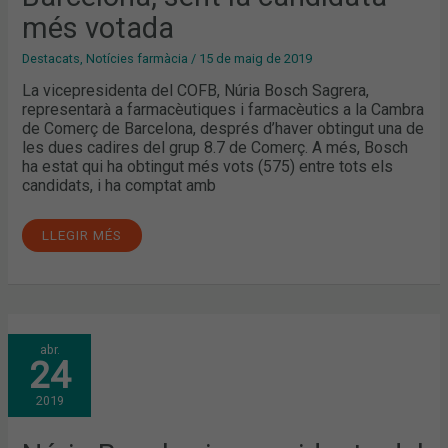
CANDIDATA
més votada
MÉS
VOTADA
Destacats
,
Notícies farmàcia
/
15 de maig de 2019
La vicepresidenta del COFB, Núria Bosch Sagrera,
representarà a farmacèutiques i farmacèutics a la Cambra
de Comerç de Barcelona, després d’haver obtingut una de
les dues cadires del grup 8.7 de Comerç. A més, Bosch
ha estat qui ha obtingut més vots (575) entre tots els
candidats, i ha comptat amb
LLEGIR MÉS
NÚRIA
abr.
BOSCH,
24
VICEPRESIDENTA
DEL
COFB
2019
I
CANDIDATA
A
LES