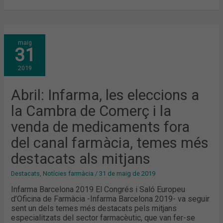
ABRIL:
maig
INFARMA,
31
LES
ELECCIONS
A
2019
LA
CAMBRA
DE
COMERÇ
Abril: Infarma, les eleccions a
I
LA
la Cambra de Comerç i la
VENDA
DE
MEDICAMENTS
venda de medicaments fora
FORA
DEL
del canal farmàcia, temes més
CANAL
FARMÀCIA,
TEMES
destacats als mitjans
MÉS
DESTACATS
ALS
Destacats
,
Notícies farmàcia
/
31 de maig de 2019
MITJANS
Infarma Barcelona 2019 El Congrés i Saló Europeu
d’Oficina de Farmàcia -Infarma Barcelona 2019- va seguir
sent un dels temes més destacats pels mitjans
especialitzats del sector farmacèutic, que van fer-se