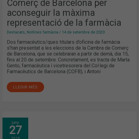
Comerç de Barcelona per
aconseguir la màxima
representació de la farmàcia
Destacats
,
Notícies farmàcia
/
14 de setembre de 2023
Dos farmacèutics/ques titulars d’oficina de farmàcia
s’han presentat a les eleccions de la Cambra de Comerç
de Barcelona, que se celebraran a partir de demà, dia 15,
fins al 20 de setembre. Concretament, es tracta de Marta
Gento, farmacèutica i vicetresorera del Col·legi de
Farmacèutics de Barcelona (COFB); i Antoni
LLEGIR MÉS
MAIG:
juny
LES
27
ELECCIONS
A
LA
2019