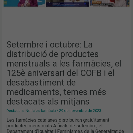
ANIVERSARI
DEL
COFB
I
EL
DESABASTIMENT
DE
MEDICAMENTS,
TEMES
MÉS
DESTACATS
Setembre i octubre: La
ALS
MITJANS
distribució de productes
menstruals a les farmàcies, el
125è aniversari del COFB i el
desabastiment de
medicaments, temes més
destacats als mitjans
Destacats
,
Notícies farmàcia
/
29 de novembre de 2023
Les farmàcies catalanes distribuiran gratuïtament
productes menstruals A finals de setembre, el
Departament d’Igualtat i Feminismes de la Generalitat de