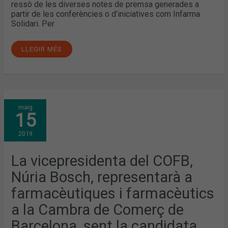
ressò de les diverses notes de premsa generades a
partir de les conferències o d’iniciatives com Infarma
Solidari. Per
LLEGIR MÉS
LA
maig
VICEPRESIDENTA
15
DEL
COFB,
NÚRIA
2019
BOSCH,
REPRESENTARÀ
A
FARMACÈUTIQUES
La vicepresidenta del COFB,
I
FARMACÈUTICS
Núria Bosch, representarà a
A
LA
CAMBRA
farmacèutiques i farmacèutics
DE
COMERÇ
a la Cambra de Comerç de
DE
BARCELONA,
SENT
Barcelona, sent la candidata
LA