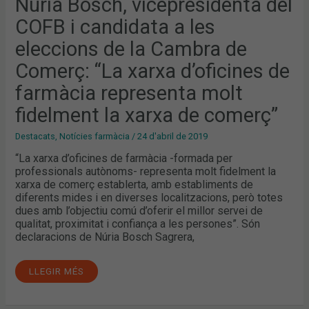
Núria Bosch, vicepresidenta del
ELECCIONS
DE
COFB i candidata a les
LA
CAMBRA
DE
eleccions de la Cambra de
COMERÇ:
“LA
Comerç: “La xarxa d’oficines de
XARXA
D’OFICINES
DE
farmàcia representa molt
FARMÀCIA
REPRESENTA
fidelment la xarxa de comerç”
MOLT
FIDELMENT
LA
Destacats
,
Notícies farmàcia
/
24 d'abril de 2019
XARXA
DE
“La xarxa d’oficines de farmàcia -formada per
COMERÇ”
professionals autònoms- representa molt fidelment la
xarxa de comerç establerta, amb establiments de
diferents mides i en diverses localitzacions, però totes
dues amb l’objectiu comú d’oferir el millor servei de
qualitat, proximitat i confiança a les persones”. Són
declaracions de Núria Bosch Sagrera,
LLEGIR MÉS