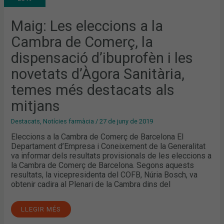
CAMBRA
DE
COMERÇ,
LA
Maig: Les eleccions a la
DISPENSACIÓ
D’IBUPROFÈN
Cambra de Comerç, la
I
LES
NOVETATS
dispensació d’ibuprofèn i les
D’ÀGORA
SANITÀRIA,
novetats d’Àgora Sanitària,
TEMES
MÉS
DESTACATS
temes més destacats als
ALS
MITJANS
mitjans
Destacats
,
Notícies farmàcia
/
27 de juny de 2019
Eleccions a la Cambra de Comerç de Barcelona El
Departament d’Empresa i Coneixement de la Generalitat
va informar dels resultats provisionals de les eleccions a
la Cambra de Comerç de Barcelona. Segons aquests
resultats, la vicepresidenta del COFB, Núria Bosch, va
obtenir cadira al Plenari de la Cambra dins del
LLEGIR MÉS