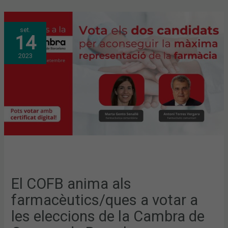
EL
set.
COFB
14
ANIMA
ALS
FARMACÈUTICS/QUES
2023
A
VOTAR
A
LES
ELECCIONS
DE
LA
CAMBRA
DE
COMERÇ
DE
BARCELONA
PER
ACONSEGUIR
LA
MÀXIMA
REPRESENTACIÓ
DE
LA
El COFB anima als
FARMÀCIA
farmacèutics/ques a votar a
les eleccions de la Cambra de