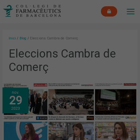
Vés
MAI
al
ME
contingut
Inici
Blog
Eleccions Cambra de Comerç
Eleccions Cambra de
Comerç
SETEMBRE
nov.
I
29
OCTUBRE:
LA
DISTRIBUCIÓ
2023
DE
PRODUCTES
MENSTRUALS
A
LES
FARMÀCIES,
EL
125È