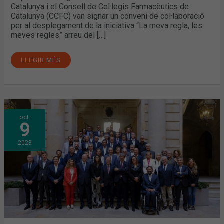
Catalunya i el Consell de Col·legis Farmacèutics de
Catalunya (CCFC) van signar un conveni de col·laboració
per al desplegament de la iniciativa “La meva regla, les
meves regles” arreu del […]
LLEGIR MÉS
LA
oct.
FARMÀCIA
9
RENOVA
LA
SEVA
2023
REPRESENTACIÓ
A
LA
CAMBRA
DE
COMERÇ
AMB
MARTA
GENTO
I
ANTONI
TORRES