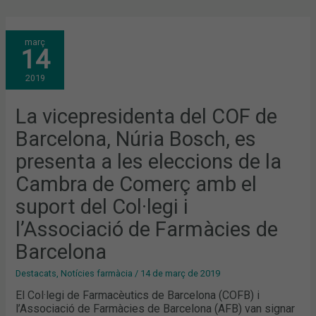
LA
març
VICEPRESIDENTA
14
DEL
COF
DE
2019
BARCELONA,
NÚRIA
BOSCH,
ES
La vicepresidenta del COF de
PRESENTA
A
Barcelona, Núria Bosch, es
LES
ELECCIONS
DE
presenta a les eleccions de la
LA
CAMBRA
Cambra de Comerç amb el
DE
COMERÇ
AMB
suport del Col·legi i
EL
SUPORT
l’Associació de Farmàcies de
DEL
COL·LEGI
I
Barcelona
L’ASSOCIACIÓ
DE
FARMÀCIES
Destacats
,
Notícies farmàcia
/
14 de març de 2019
DE
BARCELONA
El Col·legi de Farmacèutics de Barcelona (COFB) i
l’Associació de Farmàcies de Barcelona (AFB) van signar