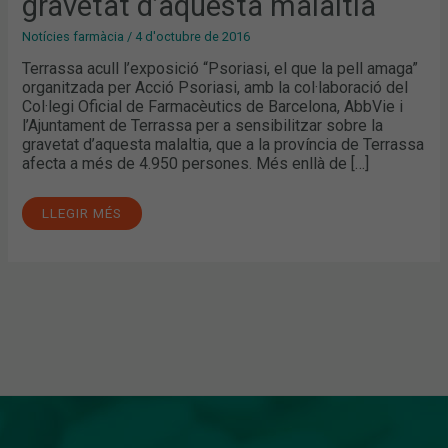
gravetat d’aquesta malaltia
D’AQUESTA
MALALTIA
Notícies farmàcia
/
4 d'octubre de 2016
Terrassa acull l’exposició “Psoriasi, el que la pell amaga”
organitzada per Acció Psoriasi, amb la col·laboració del
Col·legi Oficial de Farmacèutics de Barcelona, AbbVie i
l’Ajuntament de Terrassa per a sensibilitzar sobre la
gravetat d’aquesta malaltia, que a la província de Terrassa
afecta a més de 4.950 persones. Més enllà de […]
LLEGIR MÉS