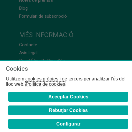
Notes de premsa
Blog
Formulari de subscripció
MÉS INFORMACIÓ
Contacte
Avís legal
Canal Ètic i Política d’ús
Cookies
Utilitzem cookies pròpies i de tercers per analitzar l'ús del
lloc web.
Política de cookies
Acceptar Cookies
Rebutjar Cookies
Configurar
COFB
- 2024 | Girona, 64-66 - 08009 Barcelona - Tel. +34