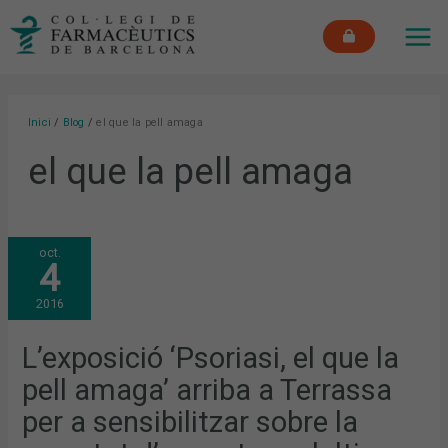
Vés
MAI
al
ME
contingut
Inici
Blog
el que la pell amaga
el que la pell amaga
L’EXPOSICIÓ
oct.
‘PSORIASI,
4
EL
QUE
LA
2016
PELL
AMAGA’
ARRIBA
A
L’exposició ‘Psoriasi, el que la
TERRASSA
PER
pell amaga’ arriba a Terrassa
A
SENSIBILITZAR
SOBRE
per a sensibilitzar sobre la
LA
GRAVETAT