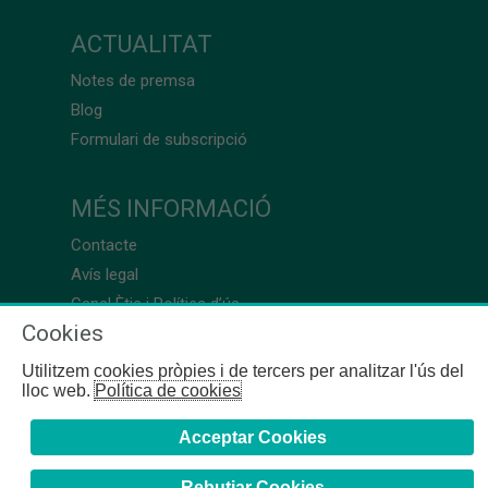
ACTUALITAT
Notes de premsa
Blog
Formulari de subscripció
MÉS INFORMACIÓ
Contacte
Avís legal
Canal Ètic i Política d’ús
Cookies
Utilitzem cookies pròpies i de tercers per analitzar l'ús del
lloc web.
Política de cookies
Acceptar Cookies
Rebutjar Cookies