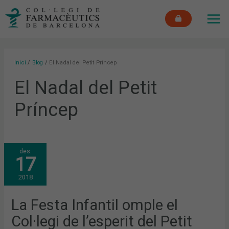
Vés
MAI
al
ME
contingut
Inici
Blog
El Nadal del Petit Príncep
El Nadal del Petit
Príncep
LA
des.
FESTA
17
INFANTIL
OMPLE
EL
2018
COL·LEGI
DE
L’ESPERIT
DEL
La Festa Infantil omple el
PETIT
PRÍNCEP
Col·legi de l’esperit del Petit