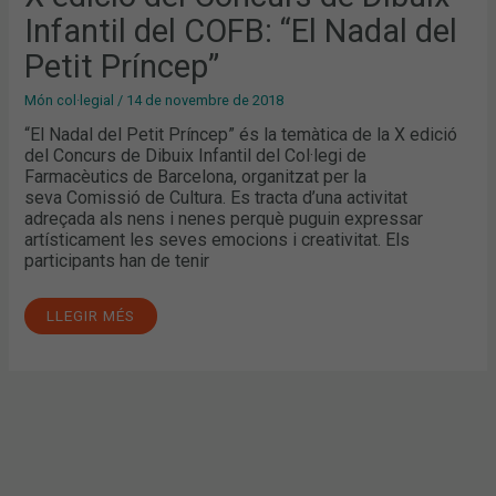
NADAL
Infantil del COFB: “El Nadal del
DEL
PETIT
PRÍNCEP”
Petit Príncep”
Món col·legial
/
14 de novembre de 2018
“El Nadal del Petit Príncep” és la temàtica de la X edició
del Concurs de Dibuix Infantil del Col·legi de
Farmacèutics de Barcelona, organitzat per la
seva Comissió de Cultura. Es tracta d’una activitat
adreçada als nens i nenes perquè puguin expressar
artísticament les seves emocions i creativitat. Els
participants han de tenir
LLEGIR MÉS