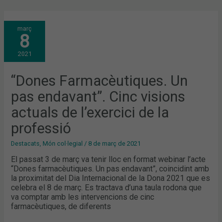
“DONES
març
FARMACÈUTIQUES.
8
UN
PAS
ENDAVANT”.
2021
CINC
VISIONS
ACTUALS
DE
“Dones Farmacèutiques. Un
L’EXERCICI
DE
pas endavant”. Cinc visions
LA
PROFESSIÓ
actuals de l’exercici de la
professió
Destacats
,
Món col·legial
/
8 de març de 2021
El passat 3 de març va tenir lloc en format webinar l’acte
“Dones farmacèutiques. Un pas endavant”, coincidint amb
la proximitat del Dia Internacional de la Dona 2021 que es
celebra el 8 de març. Es tractava d’una taula rodona que
va comptar amb les intervencions de cinc
farmacèutiques, de diferents