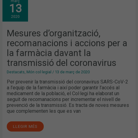
març
D’ORGANITZACIÓ,
13
RECOMANACIONS
I
ACCIONS
2020
PER
A
LA
FARMÀCIA
Mesures d’organització,
DAVANT
LA
recomanacions i accions per a
TRANSMISSIÓ
DEL
CORONAVIRUS
la farmàcia davant la
transmissió del coronavirus
Destacats
,
Món col·legial
/
13 de març de 2020
Per prevenir la transmissió del coronavirus SARS-CoV-2
a l’equip de la farmàcia i així poder garantir l’accés al
medicament de la població, el Col·legi ha elaborat un
seguit de recomanacions per incrementar el nivell de
prevenció de la transmissió. Es tracta de noves mesures
que complementen les que es van
LLEGIR MÉS