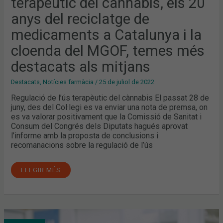
terapèutic del cànnabis, els 20
anys del reciclatge de
medicaments a Catalunya i la
cloenda del MGOF, temes més
destacats als mitjans
Destacats
,
Notícies farmàcia
/
25 de juliol de 2022
Regulació de l’ús terapèutic del cànnabis El passat 28 de
juny, des del Col·legi es va enviar una nota de premsa, on
es va valorar positivament que la Comissió de Sanitat i
Consum del Congrés dels Diputats hagués aprovat
l’informe amb la proposta de conclusions i
recomanacions sobre la regulació de l’ús
LLEGIR MÉS
EL