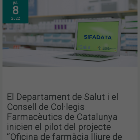
jul.
DEPARTAMENT
8
DE
SALUT
I
2022
EL
CONSELL
DE
COL·LEGIS
FARMACÈUTICS
DE
CATALUNYA
INICIEN
EL
PILOT
DEL
PROJECTE
“OFICINA
DE
FARMÀCIA
LLIURE
DE
PAPERS”
PER
El Departament de Salut i el
CONTINUAR
IMPULSANT
Consell de Col·legis
LA
DIGITALITZACIÓ
DE
Farmacèutics de Catalunya
LES
FARMÀCIES
inicien el pilot del projecte
“Oficina de farmàcia lliure de