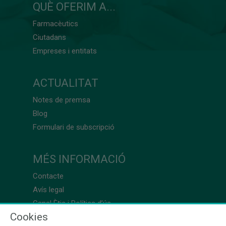
QUÈ OFERIM A...
Farmacèutics
Ciutadans
Empreses i entitats
ACTUALITAT
Notes de premsa
Blog
Formulari de subscripció
MÉS INFORMACIÓ
Contacte
Avís legal
Canal Ètic i Política d’ús
Cookies