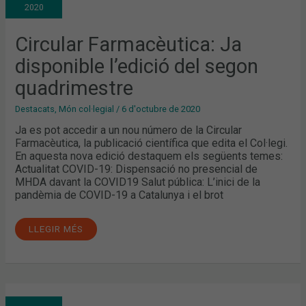
L’EDICIÓ
2020
DEL
SEGON
QUADRIMESTRE
Circular Farmacèutica: Ja
disponible l’edició del segon
quadrimestre
Destacats
,
Món col·legial
/
6 d'octubre de 2020
Ja es pot accedir a un nou número de la Circular
Farmacèutica, la publicació científica que edita el Col·legi.
En aquesta nova edició destaquem els següents temes:
Actualitat COVID-19: Dispensació no presencial de
MHDA davant la COVID19 Salut pública: L’inici de la
pandèmia de COVID-19 a Catalunya i el brot
LLEGIR MÉS
MESURES