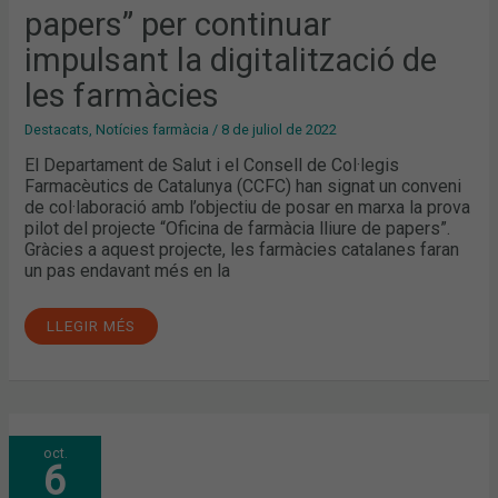
papers” per continuar
impulsant la digitalització de
les farmàcies
Destacats
,
Notícies farmàcia
/
8 de juliol de 2022
El Departament de Salut i el Consell de Col·legis
Farmacèutics de Catalunya (CCFC) han signat un conveni
de col·laboració amb l’objectiu de posar en marxa la prova
pilot del projecte “Oficina de farmàcia lliure de papers”.
Gràcies a aquest projecte, les farmàcies catalanes faran
un pas endavant més en la
LLEGIR MÉS
CIRCULAR
oct.
FARMACÈUTICA:
6
JA
DISPONIBLE