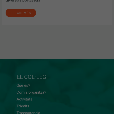
diversos portaveus
LLEGIR MÉS
EL COL·LEGI
Què és?
Com s'organitza?
Activitats
Tràmits
Transparència