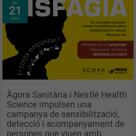
abr.
SANITÀRIA
21
I
NESTLÉ
HEALTH
2023
SCIENCE
IMPULSEN
UNA
CAMPANYA
DE
SENSIBILITZACIÓ,
DETECCIÓ
I
ACOMPANYAMENT
DE
PERSONES
QUE
VIUEN
AMB
DISFÀGIA
Àgora Sanitària i Nestlé Health
Science impulsen una
campanya de sensibilització,
detecció i acompanyament de
persones que viuen amb