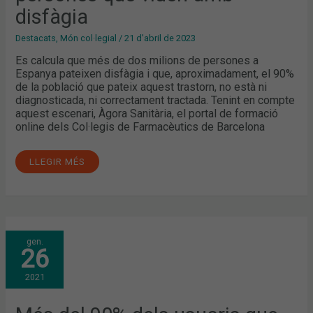
disfàgia
Destacats
,
Món col·legial
/
21 d'abril de 2023
Es calcula que més de dos milions de persones a
Espanya pateixen disfàgia i que, aproximadament, el 90%
de la població que pateix aquest trastorn, no està ni
diagnosticada, ni correctament tractada. Tenint en compte
aquest escenari, Àgora Sanitària, el portal de formació
online dels Col·legis de Farmacèutics de Barcelona
LLEGIR MÉS
MÉS
gen.
DEL
26
90%
DELS
USUARIS
2021
QUE
S’HAN
FORMAT
AMB