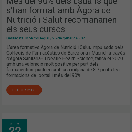
Més del 90% dels usuaris que
ÀGORA
DE
s’han format amb Àgora de
NUTRICIÓ
I
SALUT
Nutrició i Salut recomanarien
RECOMANARIEN
ELS
els seus cursos
SEUS
CURSOS
Destacats
,
Món col·legial
/
26 de gener de 2021
L’àrea formativa Àgora de Nutrició i Salut, impulsada pels
Col·legis de Farmacèutics de Barcelona i Madrid -a través
d’Àgora Sanitària– i Nestlé Health Science, tanca el 2020
amb una valoració molt positiva per part dels
farmacèutics: puntuen amb una mitjana de 8,7 punts les
formacions del portal i més del 90%
LLEGIR MÉS
ESPESSIDORS
març
PER
22
AFRONTAR