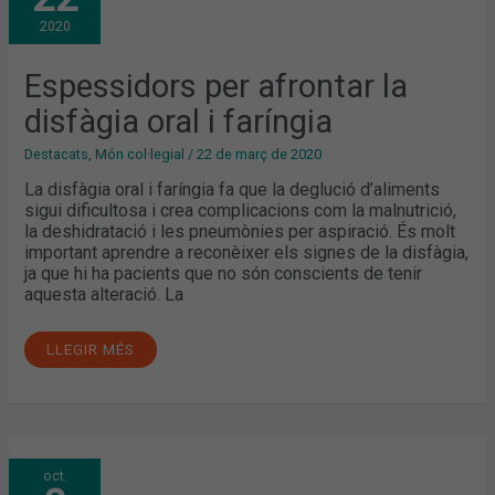
LA
DISFÀGIA
2020
ORAL
I
FARÍNGIA
Espessidors per afrontar la
disfàgia oral i faríngia
Destacats
,
Món col·legial
/
22 de març de 2020
La disfàgia oral i faríngia fa que la deglució d’aliments
sigui dificultosa i crea complicacions com la malnutrició,
la deshidratació i les pneumònies per aspiració. És molt
important aprendre a reconèixer els signes de la disfàgia,
ja que hi ha pacients que no són conscients de tenir
aquesta alteració. La
LLEGIR MÉS
ÀGORA
oct.
DE
NUTRICIÓ