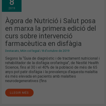
8
I
SALUT
2019
POSA
EN
MARXA
LA
Àgora de Nutrició i Salut posa
PRIMERA
EDICIÓ
en marxa la primera edició del
DEL
CURS
SOBRE
curs sobre intervenció
INTERVENCIÓ
FARMACÈUTICA
farmacèutica en disfàgia
EN
DISFÀGIA
Destacats
,
Món col·legial
/
8 d'octubre de 2019
Segons la “Guia de diagnòstic i de tractament nutricional i
rehabilitador de la disfàgia orofaríngia”, de Nestlé Health
Science, fins al 30 i el 40% de la població de més de 65
anys pot patir disfàgia i la prevalença d’aquesta malaltia
és més elevada en pacients amb malalties
neurodegeneratives (fins
LLEGIR MÉS