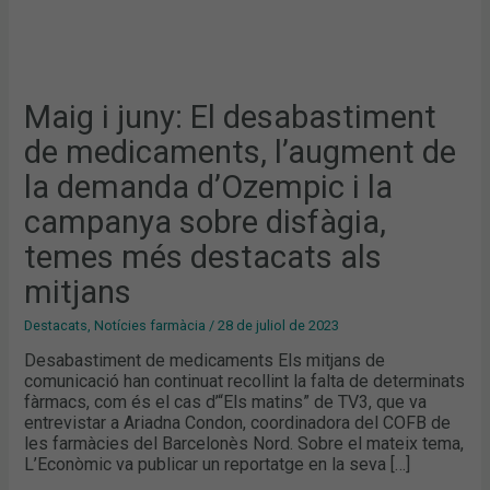
DISFÀGIA,
TEMES
MÉS
DESTACATS
ALS
MITJANS
Maig i juny: El desabastiment
de medicaments, l’augment de
la demanda d’Ozempic i la
campanya sobre disfàgia,
temes més destacats als
mitjans
Destacats
,
Notícies farmàcia
/
28 de juliol de 2023
Desabastiment de medicaments Els mitjans de
comunicació han continuat recollint la falta de determinats
fàrmacs, com és el cas d’“Els matins” de TV3, que va
entrevistar a Ariadna Condon, coordinadora del COFB de
les farmàcies del Barcelonès Nord. Sobre el mateix tema,
L’Econòmic va publicar un reportatge en la seva […]