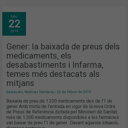
GENER:
febr.
LA
22
BAIXADA
DE
PREUS
2019
DELS
MEDICAMENTS,
ELS
DESABASTIMENTS
Gener: la baixada de preus dels
I
INFARMA,
medicaments, els
TEMES
MÉS
DESTACATS
desabastiments i Infarma,
ALS
MITJANS
temes més destacats als
mitjans
Destacats
,
Notícies farmàcia
/
22 de febrer de 2019
Baixada de preu de 1.200 medicaments des de l’1 de
gener Amb motiu de l’entrada en vigor de la nova Ordre
de Preus de Referència dictada pel Ministeri de Sanitat,
més de 1.200 medicaments disponibles a les farmàcies
van baixar de preu l’1 de gener. Davant aquesta situació,