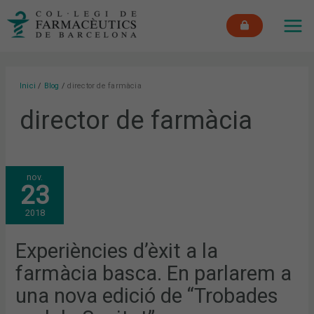
Vés
MAI
al
ME
contingut
Inici
Blog
director de farmàcia
director de farmàcia
EXPERIÈNCIES
nov.
D’ÈXIT
23
A
LA
FARMÀCIA
2018
BASCA.
EN
PARLAREM
A
Experiències d’èxit a la
UNA
NOVA
farmàcia basca. En parlarem a
EDICIÓ
DE
“TROBADES
una nova edició de “Trobades
AMB
LA