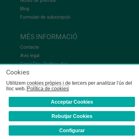
Notes de premsa
Blog
Formulari de subscripció
MÉS INFORMACIÓ
Contacte
Avís legal
Canal Ètic i Política d’ús
Cookies
Utilitzem cookies pròpies i de tercers per analitzar l'ús del
lloc web.
Política de cookies
Acceptar Cookies
Rebutjar Cookies
Configurar
COFB
- 2024 | Girona, 64-66 - 08009 Barcelona - Tel. +34